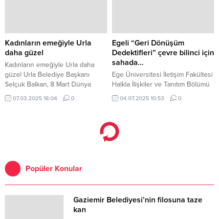
Kadınların emeğiyle Urla
Egeli “Geri Dönüşüm
daha güzel
Dedektifleri” çevre bilinci için
sahada…
Kadınların emeğiyle Urla daha
güzel Urla Belediye Başkanı
Ege Üniversitesi İletişim Fakültesi
Selçuk Balkan, 8 Mart Dünya
Halkla İlişkiler ve Tanıtım Bölümü
Emekçi Kadınlar Günü
1.
07.03.2025 18:04
0
04.07.2025 10:53
0
kapsamında belediyede görev
yapan kadın mesai arkadaşlarını
ziyaret ederek onların emeklerine
ve katkılarına teşekkür etti.
Popüler Konular
Gaziemir Belediyesi’nin filosuna taze
kan