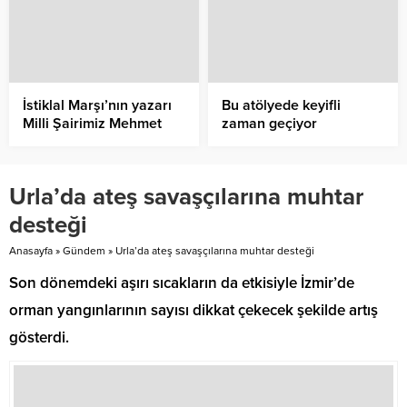
İstiklal Marşı’nın yazarı
Bu atölyede keyifli
Milli Şairimiz Mehmet
zaman geçiyor
Akif Ersoy, İstiklal
Marşı’nın kabulünün
104’üncü yılında
Urla’da ateş savaşçılarına muhtar
Aliağa’da düzenlenen
programla anıldı.
desteği
Anasayfa
»
Gündem
»
Urla’da ateş savaşçılarına muhtar desteği
Son dönemdeki aşırı sıcakların da etkisiyle İzmir’de
orman yangınlarının sayısı dikkat çekecek şekilde artış
gösterdi.