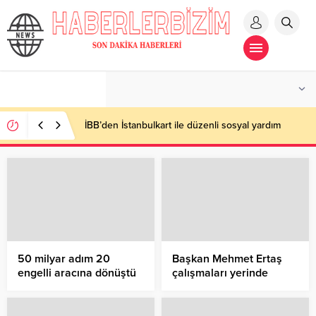
İBB’den İstanbulkart ile düzenli sosyal yardım
50 milyar adım 20
Başkan Mehmet Ertaş
engelli aracına dönüştü
çalışmaları yerinde
inceledi