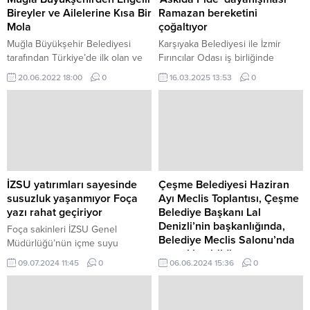
Bireyler ve Ailelerine Kısa Bir
Ramazan bereketini
Mola
çoğaltıyor
Muğla Büyükşehir Belediyesi
Karşıyaka Belediyesi ile İzmir
tarafından Türkiye’de ilk olan ve
Fırıncılar Odası iş birliğinde
engelli bireylere hizmet vermek
başlatılan ‘Askıda Pide’
20.06.2022 18:00
0
16.03.2025 13:53
0
için kurulan Kısa Mola Merkezleri
kampanyası, yoğun ilgiyle devam
faaliyetlerine devam ediyor.
ediyor.
İZSU yatırımları sayesinde
Çeşme Belediyesi Haziran
susuzluk yaşanmıyor Foça
Ayı Meclis Toplantısı, Çeşme
yazı rahat geçiriyor
Belediye Başkanı Lal
Denizli’nin başkanlığında,
Foça sakinleri İZSU Genel
Belediye Meclis Salonu’nda
Müdürlüğü’nün içme suyu
gerçekleştirildi
yatırımları sayesinde bu yaz su
09.07.2024 11:45
0
06.06.2024 15:36
0
sıkıntısı çekmediklerini ve yıllardır
Başkan Denizli, “Doğru yerel
kullandıkları su depolarına artık
yönetim anlayışı, iyi
ihtiyaç duymadıklarını dile getirdi.
planlamalardan geçer.