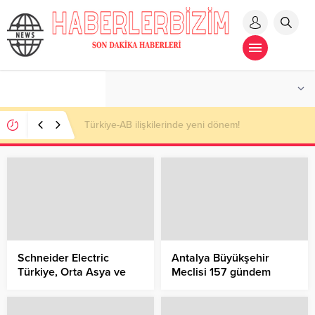
Türkiye-AB ilişkilerinde yeni dönem!
Schneider Electric
Antalya Büyükşehir
Türkiye, Orta Asya ve
Meclisi 157 gündem
Pakistan Bölgesi
maddesiyle toplandı
Pazarlama ve İletişim
Direktörü görevine Elif