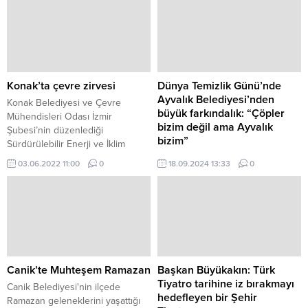
Konak’ta çevre zirvesi
Dünya Temizlik Günü’nde
Ayvalık Belediyesi’nden
Konak Belediyesi ve Çevre
büyük farkındalık: “Çöpler
Mühendisleri Odası İzmir
bizim değil ama Ayvalık
Şubesi’nin düzenlediği
bizim”
Sürdürülebilir Enerji ve İklim
Eylem Planı Uygulamaları
Dünya Temizlik Günü nedeniyle
03.06.2022 11:00
0
18.09.2024 13:33
0
Sempozyumu ile dünyanın
Ayvalık Belediyesi, Kent Konseyi,
yaşadığı iklim krizine dikkat
Tabiat Platformu, Alibey (Cunda)
çekildi.
Adası Kalkındırma ve Koruma
Derneği, muhtarlar ve
gönüllülerle birlikte "Çöpler Bizim
Değil Ama Ayvalık Bizim"
sloganıyla Cunda (Alibey)
Adası’nda farkındalık
Canik’te Muhteşem Ramazan
Başkan Büyükakın: Türk
organizasyonu yapılıyor.
Tiyatro tarihine iz bırakmayı
Canik Belediyesi'nin ilçede
hedefleyen bir Şehir
Ramazan geleneklerini yaşattığı