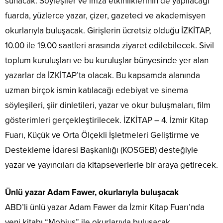
sunacak. Söyleşiler ve imza etkinliklerinin de yapılacağı
fuarda, yüzlerce yazar, çizer, gazeteci ve akademisyen
okurlarıyla buluşacak. Girişlerin ücretsiz olduğu İZKİTAP,
10.00 ile 19.00 saatleri arasında ziyaret edilebilecek. Sivil
toplum kuruluşları ve bu kuruluşlar bünyesinde yer alan
yazarlar da İZKİTAP’ta olacak. Bu kapsamda alanında
uzman birçok ismin katılacağı edebiyat ve sinema
söyleşileri, şiir dinletileri, yazar ve okur buluşmaları, film
gösterimleri gerçekleştirilecek. İZKİTAP – 4. İzmir Kitap
Fuarı, Küçük ve Orta Ölçekli İşletmeleri Geliştirme ve
Destekleme İdaresi Başkanlığı (KOSGEB) desteğiyle
yazar ve yayıncıları da kitapseverlerle bir araya getirecek.
Ünlü yazar Adam Fawer, okurlarıyla buluşacak
ABD’li ünlü yazar Adam Fawer da İzmir Kitap Fuarı’nda
yeni kitabı “Mobius” ile okurlarıyla buluşacak.