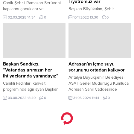
Tiyatromuz var
Canik Şehr-i Ramazan Serüveni
kapılarını çocuklara ve
Başkan Büyükakın, Şehir
vatandaşlara araladı.
Tiyatroları’ndaki oyuncusundan
02.03.2025 14:34
0
10.11.2022 13:30
0
teknik ekibine kadar tüm tiyatro
emekçileriyle bir araya geldi
Kocaeli Büyükşehir Belediye
Başkanı Tahir Büyükakın, çeyrek
asırlık bir yolculukla bugünlere
kadar gelen Kocaeli Büyükşehir
Belediyesi Şehir Tiyatroları’nda
çalışan oyuncusundan teknik
Başkan Sandıkçı,
Adrasan’ın içme suyu
ekibine kadar tüm tiyatro
“Vatandaşlarımızın her
sorununu ortadan kalkıyor
emekçileriyle bir...
ihtiyaçlarında yanındayız”
Antalya Büyükşehir Belediyesi
Canikli kadınları kahvaltı
ASAT Genel Müdürlüğü Kumluca
programında ağırlayan Başkan
Adrasan Sahil Caddesinde
İbrahim Sandıkçı, talepleri dinledi.
başlattığı içme suyu hattı
03.08.2022 18:40
0
31.05.2024 11:44
0
yenileme çalışmaları tamamlanma
aşamasına geldi.