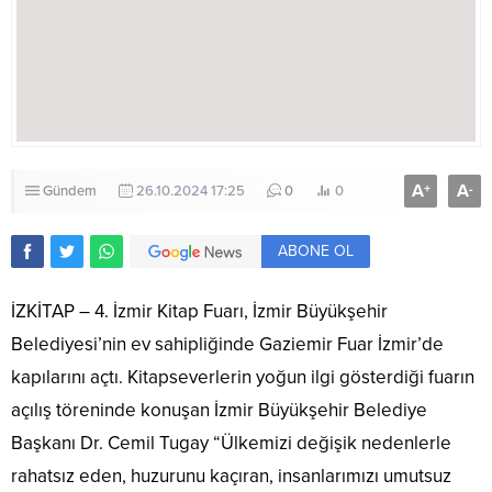
A
A
+
-
Gündem
26.10.2024 17:25
0
0
ABONE OL
İZKİTAP – 4. İzmir Kitap Fuarı, İzmir Büyükşehir
Belediyesi’nin ev sahipliğinde Gaziemir Fuar İzmir’de
kapılarını açtı. Kitapseverlerin yoğun ilgi gösterdiği fuarın
açılış töreninde konuşan İzmir Büyükşehir Belediye
Başkanı Dr. Cemil Tugay “Ülkemizi değişik nedenlerle
rahatsız eden, huzurunu kaçıran, insanlarımızı umutsuz