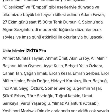
“Olasılıksız” ve “Empati” gibi eserleriyle dünyada ve
ülkemizde büyük bir hayran kitlesi edinen Adam Fawer,
27 Ekim günü saat 15.00’te Tarık Dursun K. Salonu’nda
Algan Sezgintüredi moderatörlüğünde düzenlenecek
söyleşi ve imza günü etkinliği ile okurlarıyla buluşacak.
Usta isimler İZKİTAP’ta
Ahmet Mümtaz Taylan, Ahmet Ümit, Akın Ersoy, Ali Mahir
Başarır, Altan Öymen, Ayşe Kulin, Behçet Yalın Özkara,
Canan Tan, Çağan Irmak, Ercan Kesal, Emrah Serbes, Erol
Mütercimler, Ersin Doğer, Hidayet Karakuş, İlker Başbuğ,
İnci Aral, Saygı Öztürk, Somer Sivrioğlu, Şermin Yaşar,
Şükrü Erbaş, Töre Sivrioğlu, Tuğrul Keskin, Umut
Sarıkaya, Varol Yaşaroğlu, Yılmaz Aslantürk (Otisabi),
Yoshinori Moriwaki’nin de aralarında yer aldığı çok sayıda