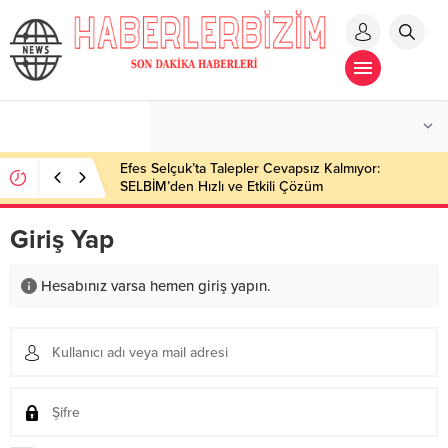
Efes Selçuk’ta Talepler Cevapsız Kalmıyor:
SELBİM’den Hızlı ve Etkili Çözüm
Giriş Yap
Hesabınız varsa hemen giriş yapın.