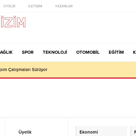
ÜYELİK
İLETİŞİM
YAZARLAR
AĞLIK
SPOR
TEKNOLOJİ
OTOMOBİL
EĞİTİM
K
pım Çalışmaları Sürüyor
Üyelik
Ekonomi