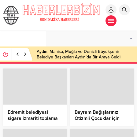
Aydın, Manisa, Muğla ve Denizli Büyükşehir
Belediye Başkanları Aydın’da Bir Araya Geldi
Edremit belediyesi
Bayram Bağışlarınız
sigara izmariti toplama
Otizmli Çocuklar için
kampanyası başlattı
Eğitime Dönüşsün