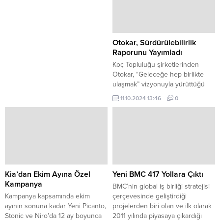
Otokar, Sürdürülebilirlik
Raporunu Yayımladı
Koç Topluluğu şirketlerinden
Otokar, “Geleceğe hep birlikte
ulaşmak” vizyonuyla yürüttüğü
sürdürülebilirlik çalışmalarını
11.10.2024 13:46
0
aktardığı 2023 yılı Sürdürülebilirlik
Raporu'nu yayımladı.
Kia’dan Ekim Ayına Özel
Yeni BMC 417 Yollara Çıktı
Kampanya
BMC’nin global iş birliği stratejisi
Kampanya kapsamında ekim
çerçevesinde geliştirdiği
ayının sonuna kadar Yeni Picanto,
projelerden biri olan ve ilk olarak
Stonic ve Niro’da 12 ay boyunca
2011 yılında piyasaya çıkardığı