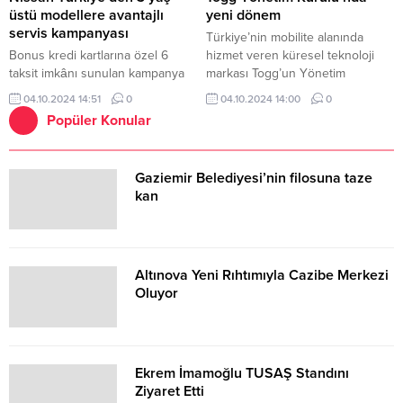
bir konuma ulaşmasını sağlıyor.
üstü modellere avantajlı
yeni dönem
servis kampanyası
Türkiye’nin mobilite alanında
Bonus kredi kartlarına özel 6
hizmet veren küresel teknoloji
taksit imkânı sunulan kampanya
markası Togg’un Yönetim
Ekim ayı boyunca geçerli.
Kurulu’na ortak şirketleri temsilen
04.10.2024 14:51
0
04.10.2024 14:00
0
yeni isimler katıldı.
Popüler Konular
Gaziemir Belediyesi’nin filosuna taze
kan
Altınova Yeni Rıhtımıyla Cazibe Merkezi
Oluyor
Ekrem İmamoğlu TUSAŞ Standını
Ziyaret Etti