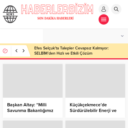
Efes Selçuk’ta Talepler Cevapsız Kalmıyor:
SELBİM’den Hızlı ve Etkili Çözüm
Başkan Altay: “Milli
Küçükçekmece’de
Savunma Bakanlığımız
Sürdürülebilir Enerji ve
İçin 3,8 Milyar Lira
İklim Eylem Planı Hayata
Bedelle Türkiye’nin En
Geçiyor
Modern Tesislerinden