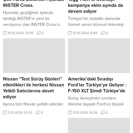
INSTER Cross.
kampanya ekim ayında da
devam ediyor
Hyundai, geçtiğimiz aylarda
tanıttığı INSTER'ın yeni bir
Türkiye’nin mobilite alanında
versiyonu olan INSTER Cross'u
hizmet veren küresel teknoloji
da gün yüzüne çıkardı.
markası Togg, T10X için eylül
15.10.2024 20:18
0
12.10.2024 11:49
0
ayında başlattığı özel finansman
desteğini ekim ayı boyunca
bireysel ve kurumsal
kullanıcılarıyla buluşturmaya
devam ediyor.
Nissan “Test Sürüş Günleri”
Amerika’daki Sıradışı
etkinlikleri ile herkesi Nissan
Ford’lar Türkiye’ye Geliyor :
Yetkili Satıcılarına davet
F-150 XLT Şimdi Türkiye’de
ediyor
Sürüş deneyimini sınırların
Ayrıca tüm Nissan yetkili satıcıları
ötesine taşıyan Ford’un büyük
15 ve 17 Ekim tarihlerinde saat
merakla beklenen Amerika’daki
11.10.2024 14:33
0
11.10.2024 14:26
0
22:00’ye kadar satış ve satış
sıradışı araçlarından F-150
sonrası hizmetleri verecekler.
Supercab XLT, Türkiye’de.