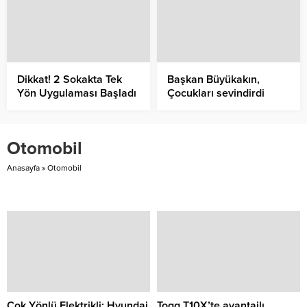
Birini Yapıyoruz”
Dikkat! 2 Sokakta Tek
Başkan Büyükakın,
Yön Uygulaması Başladı
Çocukları sevindirdi
büyüklerin duasını aldı
Otomobil
Anasayfa
»
Otomobil
Çok Yönlü Elektrikli: Hyundai
Togg T10X’te avantajlı