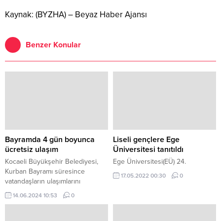
Kaynak: (BYZHA) – Beyaz Haber Ajansı
Benzer Konular
Bayramda 4 gün boyunca
Liseli gençlere Ege
ücretsiz ulaşım
Üniversitesi tanıtıldı
Kocaeli Büyükşehir Belediyesi,
Ege Üniversitesi(EÜ) 24.
Kurban Bayramı süresince
17.05.2022 00:30
0
vatandaşların ulaşımlarını
sorunsuz bir şekilde sağlamak
14.06.2024 10:53
0
amacıyla ücretsiz ulaşım hizmeti
verecek.