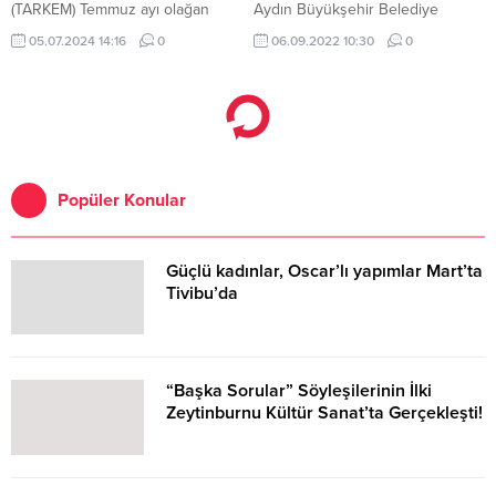
(TARKEM) Temmuz ayı olağan
Aydın Büyükşehir Belediye
toplantısı Bayraklı Belediyesi'nin
Başkanı Özlem Çerçioğlu,
05.07.2024 14:16
0
06.09.2022 10:30
0
ev sahipliğinde gerçekleştirildi.
Aydın’ın düşman işgalinden
kurtuluşunun 100.
Popüler Konular
Güçlü kadınlar, Oscar’lı yapımlar Mart’ta
Tivibu’da
“Başka Sorular” Söyleşilerinin İlki
Zeytinburnu Kültür Sanat’ta Gerçekleşti!