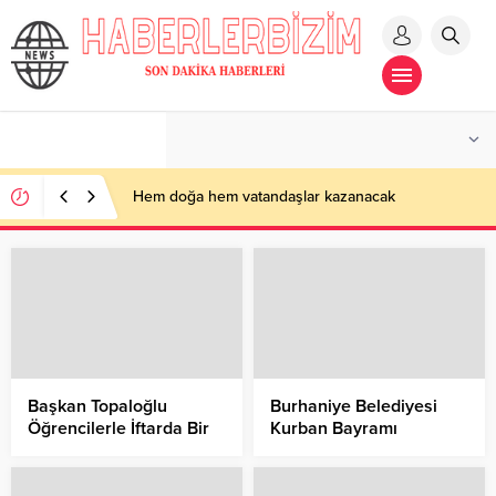
Hem doğa hem vatandaşlar kazanacak
Başkan Topaloğlu
Burhaniye Belediyesi
Öğrencilerle İftarda Bir
Kurban Bayramı
Araya Geldi
Arifesinde kurban satış
ve kesim yerlerini
denetledi