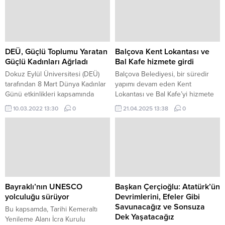
DEÜ, Güçlü Toplumu Yaratan
Balçova Kent Lokantası ve
Güçlü Kadınları Ağrladı
Bal Kafe hizmete girdi
Dokuz Eylül Üniversitesi (DEÜ)
Balçova Belediyesi, bir süredir
tarafından 8 Mart Dünya Kadınlar
yapımı devam eden Kent
Günü etkinlikleri kapsamında
Lokantası ve Bal Kafe’yi hizmete
Güçlü Kadın Güçlü Toplum paneli
açtı.
10.03.2022 13:30
0
21.04.2025 13:38
0
gerçekleştirildi.
Bayraklı’nın UNESCO
Başkan Çerçioğlu: Atatürk’ün
yolculuğu sürüyor
Devrimlerini, Efeler Gibi
Savunacağız ve Sonsuza
Bu kapsamda, Tarihi Kemeraltı
Dek Yaşatacağız
Yenileme Alanı İcra Kurulu