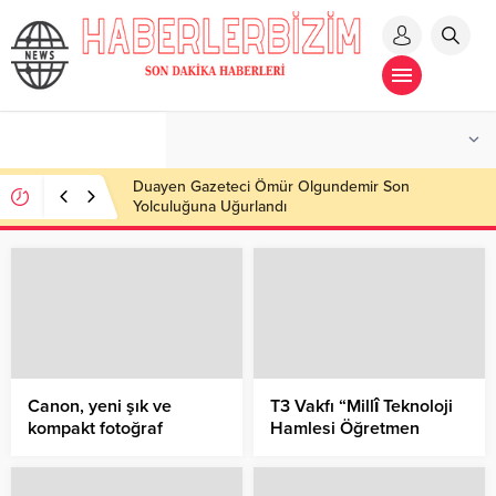
Duayen Gazeteci Ömür Olgundemir Son
Yolculuğuna Uğurlandı
Canon, yeni şık ve
T3 Vakfı “Millî Teknoloji
kompakt fotoğraf
Hamlesi Öğretmen
yazıcılarıyla
Akademileri” Programı
yaratıcılığınızı
ile Geleceğin Mimarları
göstermenizi
Öğretmenlerle