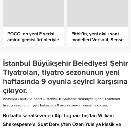
kolaylaştırıyor
Buluşuyor
POCO, en yeni F serisi
Fitbit’in, yeni akıllı saat
amiral gemisi ürünleriyle
modelleri Versa 4, Sense
teknoloji tutkunlarının
2 ve Inspire 3 Türkiye’de
gözlerini kamaştırıyor
satışa çıkıyor
İstanbul Büyükşehir Belediyesi Şehir
Tiyatroları, tiyatro sezonunun yeni
haftasında 9 oyunla seyirci karşısına
çıkıyor.
Anasayfa
»
Kültür & Sanat
»
İstanbul Büyükşehir Belediyesi Şehir Tiyatroları,
tiyatro sezonunun yeni haftasında 9 oyunla seyirci karşısına çıkıyor.
Bu hafta sanatseverleri Alp Tuğhan Taş’tan William
Shakespeare’e, Suat Derviş’ten Özen Yula’ya klasik ve