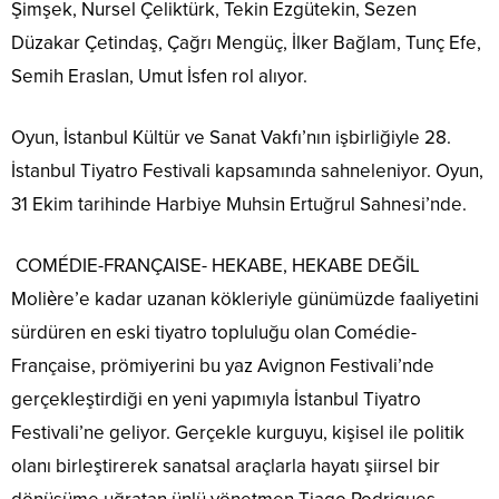
Şimşek, Nursel Çeliktürk, Tekin Ezgütekin, Sezen
Düzakar Çetindaş, Çağrı Mengüç, İlker Bağlam, Tunç Efe,
Semih Eraslan, Umut İsfen rol alıyor.
Oyun, İstanbul Kültür ve Sanat Vakfı’nın işbirliğiyle 28.
İstanbul Tiyatro Festivali kapsamında sahneleniyor. Oyun,
31 Ekim tarihinde Harbiye Muhsin Ertuğrul Sahnesi’nde.
COMÉDIE-FRANÇAISE- HEKABE, HEKABE DEĞİL
Molière’e kadar uzanan kökleriyle günümüzde faaliyetini
sürdüren en eski tiyatro topluluğu olan Comédie-
Française, prömiyerini bu yaz Avignon Festivali’nde
gerçekleştirdiği en yeni yapımıyla İstanbul Tiyatro
Festivali’ne geliyor. Gerçekle kurguyu, kişisel ile politik
olanı birleştirerek sanatsal araçlarla hayatı şiirsel bir