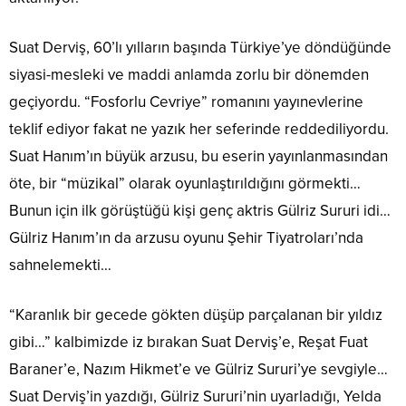
Suat Derviş, 60’lı yılların başında Türkiye’ye döndüğünde
siyasi-mesleki ve maddi anlamda zorlu bir dönemden
geçiyordu. “Fosforlu Cevriye” romanını yayınevlerine
teklif ediyor fakat ne yazık her seferinde reddediliyordu.
Suat Hanım’ın büyük arzusu, bu eserin yayınlanmasından
öte, bir “müzikal” olarak oyunlaştırıldığını görmekti…
Bunun için ilk görüştüğü kişi genç aktris Gülriz Sururi idi…
Gülriz Hanım’ın da arzusu oyunu Şehir Tiyatroları’nda
sahnelemekti…
“Karanlık bir gecede gökten düşüp parçalanan bir yıldız
gibi…” kalbimizde iz bırakan Suat Derviş’e, Reşat Fuat
Baraner’e, Nazım Hikmet’e ve Gülriz Sururi’ye sevgiyle…
Suat Derviş’in yazdığı, Gülriz Sururi’nin uyarladığı, Yelda