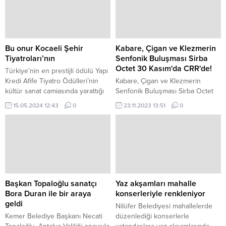
Bu onur Kocaeli Şehir
Kabare, Çigan ve Klezmerin
Tiyatroları’nın
Senfonik Buluşması Sirba
Octet 30 Kasım'da CRR'de!
Türkiye’nin en prestijli ödülü Yapı
Kredi Afife Tiyatro Ödülleri’nin
Kabare, Çigan ve Klezmerin
kültür sanat camiasında yarattığı
Senfonik Buluşması Sirba Octet
heyecan 26.
30 Kasım’da CRR’de! Kabare
15.05.2024 12:43
0
23.11.2023 13:51
0
çigan ve klezmer müziğin en
sevilen melodileriyle “Sirba Octet”
Türkiye’deki ilk konserini 30
Kasım Perşembe akşamı, İstanbul
Büyükşehir Belediyesi (İBB)
Cemal Reşit Rey (CRR) Konser
Salonu’nda verecek.
Başkan Topaloğlu sanatçı
Yaz akşamları mahalle
Bora Duran ile bir araya
konserleriyle renkleniyor
geldi
Nilüfer Belediyesi mahallelerde
Kemer Belediye Başkanı Necati
düzenlediği konserlerle