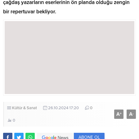
çağdaş yazarların eserlerinin ön planda olduğu zengin
bir repertuvar bekliyor.
Kültür & Sanat
26.10.2024 17:20
0
A
A
+
-
0
ABONE OL