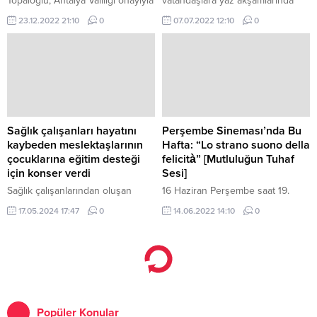
Topaloğlu, Antalya Valiliği onayıyla
vatandaşlara yaz akşamlarında
6 SMA hastası çocuk için
müzik keyfi yaşatıyor.
23.12.2022 21:10
0
07.07.2022 12:10
0
verilecek olan konser öncesi
sanatçı Bora Duran ile bir araya
geldi.
Sağlık çalışanları hayatını
Perşembe Sineması’nda Bu
kaybeden meslektaşlarının
Hafta: “Lo strano suono della
çocuklarına eğitim desteği
felicità” [Mutluluğun Tuhaf
için konser verdi
Sesi]
Sağlık çalışanlarından oluşan
16 Haziran Perşembe saat 19.
koro, Türk sanat müziği, Türk halk
17.05.2024 17:47
0
14.06.2022 14:10
0
müziği ve pop müziğin sevilen
eserlerini seslendirdi.
Popüler Konular