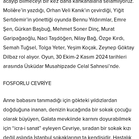
acayip bilmeceyi bir kez daha kahkahalarla selamlıyoruz.
Molière’in yazdığı, Orhan Veli Kanık’ın çevirdiği, Yiğit
Sertdemir’in yönettiği oyunda Bennu Yıldırımlar, Emre
Şen, Gürkan Başbuğ, Mehmet Soner Dinç, Murat
Garipağaoğlu, Naci Taşdöğen, Nilay Bağ, Özge Kırdı,
Semah Tuğsel, Tolga Yeter, Yeşim Koçak, Zeynep Göktay
Dilbaz rol alıyor. Oyun, 30 Ekim-2 Kasım 2024 tarihleri
arasında Üsküdar Musahipzade Celal Sahnesi’nde.
FOSFORLU CEVRİYE
Anne babasını tanımadığı için gökteki yıldızlardan
doğduğuna inanan, denizin kucağında bir sokak çocuğu
olarak büyüyen, Galata mevkiinde karnını doyurabilmek
için “icra-i sanat” eyleyen Cevriye, sıradan bir sokak kızı
değil aslında İstanbul sokaklarının ta kendisidir. Hastalık