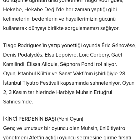
dönüşüme uğratan ünlü yönetmen Tiago Rodrigues,
Hekabe, Hekabe Değil’de her zaman yaptığı gibi
kelimelerin, bedenlerin ve hayallerimizin gücünü
kullanarak dünyayı birlikte sorgulamamızı sağlıyor.
Tiago Rodrigues’in yazıp yönettiği oyunda Éric Génovèse,
Denis Podalydès, Elsa Lepoivre, Loïc Corbery, Gaël
Kamilindi, Élissa Alloula, Séphora Pondi rol alıyor.
Oyun, İstanbul Kültür ve Sanat Vakfı’nın işbirliğiyle 28.
İstanbul Tiyatro Festivali kapsamında sahneleniyor. Oyun,
2, 3 Kasım tarihlerinde Harbiye Muhsin Ertuğrul
Sahnesi’nde.
İKİNCİ PERDENİN BAŞI (Yeni Oyun)
Genç ve umutsuz bir oyuncu olan Muhsin, ünlü tiyatro
yönetmeni Afet’in açtığı oyuncu seçmesine girme fırsatı