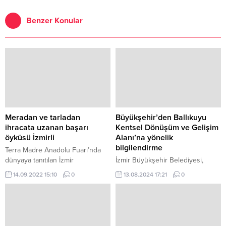
Benzer Konular
Meradan ve tarladan
Büyükşehir’den Ballıkuyu
ihracata uzanan başarı
Kentsel Dönüşüm ve Gelişim
öyküsü İzmirli
Alanı’na yönelik
bilgilendirme
Terra Madre Anadolu Fuarı’nda
dünyaya tanıtılan İzmir
İzmir Büyükşehir Belediyesi,
Büyükşehir Belediyesi İzTarım’ın
Ballıkuyu'daki kentsel dönüşüm
14.09.2022 15:10
0
13.08.2024 17:21
0
“İzmirli” markası, ziyaretçilerden
sürecinin yürümediğine ve 12
yoğun ilgi gördü.
yıldır bölgede herhangi bir
çalışma yapılmadığına yönelik
iddialara ilişkin açıklama yaptı.