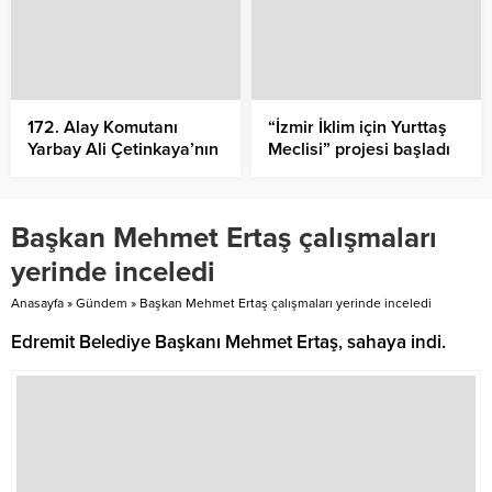
172. Alay Komutanı
“İzmir İklim için Yurttaş
Yarbay Ali Çetinkaya’nın
Meclisi” projesi başladı
Ayvalık’ta ilk kurşun
atışının 105. yıl dönümü
anısına Cumhuriyet
Başkan Mehmet Ertaş çalışmaları
Meydanı’nda çelenk
koyma töreni ardından
yerinde inceledi
Alibey (Cunda)
Adası’nda Ali Çetinkaya
Anasayfa
»
Gündem
»
Başkan Mehmet Ertaş çalışmaları yerinde inceledi
büstüne çiçek bırakıldı
Edremit Belediye Başkanı Mehmet Ertaş, sahaya indi.