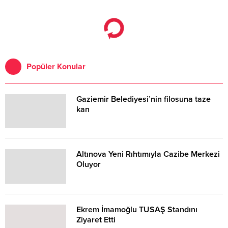
Atatürk Kültür Merkezi’nde iki
seans halinde gerçekleştirildi.
Popüler Konular
Gaziemir Belediyesi’nin filosuna taze
kan
Altınova Yeni Rıhtımıyla Cazibe Merkezi
Oluyor
Ekrem İmamoğlu TUSAŞ Standını
Ziyaret Etti