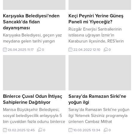
Karşıyaka Belediyesi’nden
Keçi Peyniri Yerine Güneş
Sancaklı’da fidan
Paneli mi Yiyeceğiz?
dayanışması
Rüzgâr Enerjisi Santrallerinin
Karşıyaka Belediyesi, geçen yaz
istilasına uğrayan İzmir’in
meydana gelen tarihi yangın
Karaburun ilçesinde, RES’lerin
felaketinden etkilenen Sancaklı’da
bulunduğu arazilere Güneş
26.04.2025 11:17
0
22.04.2022 12:10
0
vatandaşlara zeytin fidanı dağıttı.
Enerjisi Santralleri’nin de
kurulacak olması adeta infiale
sebep oldu.
Binlerce Çuval Odun İhtiyaç
Saray’da Ramazan Sirki’ne
Sahiplerine Dağıtılıyor
yoğun ilgi
Manisa Büyükşehir Belediyesi,
Saray’da Ramazan Sirki’ne yoğun
sosyal belediyecilik anlayışıyla 5
ilgi Yetenek Sizsiniz programıyla
bin çuvaldan fazla odunu binlerce
ünlenen Cambaz Mithat
ihtiyaç sahibine ulaştıracak.
tarafından sahnelenen “Ramazan
13.02.2025 12:45
0
10.03.2025 13:34
0
Sirki”, 9 Mart Pazar günü Saray