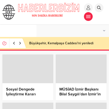
Büyükşehir, Kemalpaşa Caddesi’ni yeniledi
Sosyal Dengede
MÜSİAD İzmir Başkanı
İyileştirme Kararı
Bilal Saygılı’dan İzmir’in
Kurtuluşunun 100.
Yıldönümü
Değerlendirmesi