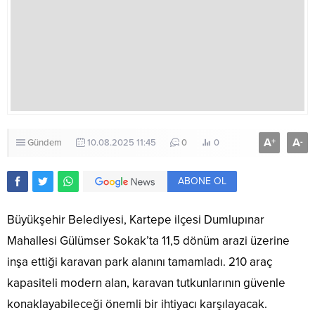
A
A
+
-
Gündem
10.08.2025 11:45
0
0
ABONE OL
Büyükşehir Belediyesi, Kartepe ilçesi Dumlupınar
Mahallesi Gülümser Sokak’ta 11,5 dönüm arazi üzerine
inşa ettiği karavan park alanını tamamladı. 210 araç
kapasiteli modern alan, karavan tutkunlarının güvenle
konaklayabileceği önemli bir ihtiyacı karşılayacak.