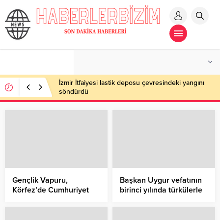
İzmir İtfaiyesi lastik deposu çevresindeki yangını
söndürdü
Gençlik Vapuru,
Başkan Uygur vefatının
Körfez’de Cumhuriyet
birinci yılında türkülerle
turu attı
anıldı