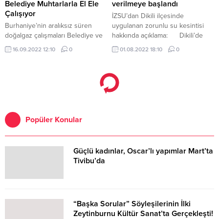
birinci gelişmişlik...
Belediye Muhtarlarla El Ele
verilmeye başlandı
Çalışıyor
İZSU’dan Dikili ilçesinde
Burhaniye’nin aralıksız süren
uygulanan zorunlu su kesintisi
doğalgaz çalışmaları Belediye ve
hakkında açıklama: Dikili’de
Muhtarların işbirliğinde devam
1980’li yıllarda asbestli borularla
16.09.2022 12:10
0
01.08.2022 18:10
0
ediyor.
döşenen ve artık kullanım
ömrünü tamamlayan 600 metrelik
atık su terfi hattında peş peşe
meydana gelen arızalar
nedeniyle, bölgedeki atık suların
tahliyesini engelleyen...
Popüler Konular
Güçlü kadınlar, Oscar’lı yapımlar Mart’ta
Tivibu’da
“Başka Sorular” Söyleşilerinin İlki
Zeytinburnu Kültür Sanat’ta Gerçekleşti!