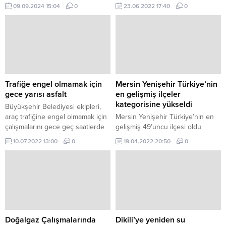
eğitim öğretim yılına daha başladı.
bağışları sayesinde 81 ilde, yıl
09.09.2024 15:04
0
23.06.2022 17:40
0
boyunca hastalara ve hastaların
ihtiyaç sahibi ailelerine et ve et
ürünleri desteğini ara vermeden
sürdürüyor.
Trafiğe engel olmamak için
Mersin Yenişehir Türkiye’nin
gece yarısı asfalt
en gelişmiş ilçeler
kategorisine yükseldi
Büyükşehir Belediyesi ekipleri,
araç trafiğine engel olmamak için
Mersin Yenişehir Türkiye’nin en
çalışmalarını gece geç saatlerde
gelişmiş 49’uncu ilçesi oldu
yapıyor Kocaeli Büyükşehir
Mersin YenişehirTürkiye’nin en
10.07.2022 13:00
0
19.04.2022 20:50
0
Belediyesi, gece geç saatlerde
gelişmiş ilçeler kategorisine
araç ve yaya trafiğinin olmamasını
yükseldi Sanayi ve Teknoloji
fırsat bilerek üstyapı çalışmalarına
Bakanlığı Kalkınma Ajansları
hız veriyor.
Genel Müdürlüğü tarafından
yapılan 2022 İlçe Sosyo-
Ekonomik Gelişmişlik
Sıralaması(SEGE)’nda Mersin
Yenişehir, Türkiye genelinde
Doğalgaz Çalışmalarında
Dikili’ye yeniden su