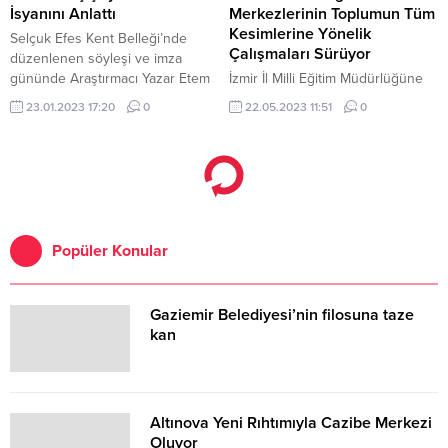
İsyanını Anlattı
Merkezlerinin Toplumun Tüm
Kesimlerine Yönelik
Selçuk Efes Kent Belleği’nde
Çalışmaları Sürüyor
düzenlenen söyleşi ve imza
gününde Araştırmacı Yazar Etem
İzmir İl Milli Eğitim Müdürlüğüne
Oruç’un “Ege’de Börklüce ve
bağlı Halk Eğitimi Merkezlerinde
23.01.2023 17:20
0
22.05.2023 11:51
0
Bedreddin” adlı kitabı Efes
'Hayat Boyu Öğrenme'
Selçuklular ile buluştu Uzun yıllar
kapsamındaki
efelikten kadın efelere, antik
faaliyetlerle toplumun bütün
dünyanın hikâyelerine kadar
kesimlerine yönelik çalışmalar
çeşitli konularda araştırma yapmış
gerçekleştiriliyor.
olan Etem Oruç Efes Selçuk’un ilk
çağlardan beri önemli olduğunu
Popüler Konular
belirterek;...
Gaziemir Belediyesi’nin filosuna taze
kan
Altınova Yeni Rıhtımıyla Cazibe Merkezi
Oluyor