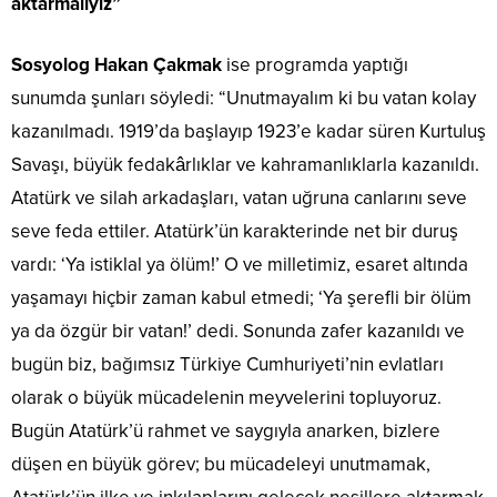
aktarmalıyız”
Sosyolog Hakan Çakmak
ise programda yaptığı
sunumda şunları söyledi: “Unutmayalım ki bu vatan kolay
kazanılmadı. 1919’da başlayıp 1923’e kadar süren Kurtuluş
Savaşı, büyük fedakârlıklar ve kahramanlıklarla kazanıldı.
Atatürk ve silah arkadaşları, vatan uğruna canlarını seve
seve feda ettiler. Atatürk’ün karakterinde net bir duruş
vardı: ‘Ya istiklal ya ölüm!’ O ve milletimiz, esaret altında
yaşamayı hiçbir zaman kabul etmedi; ‘Ya şerefli bir ölüm
ya da özgür bir vatan!’ dedi. Sonunda zafer kazanıldı ve
bugün biz, bağımsız Türkiye Cumhuriyeti’nin evlatları
olarak o büyük mücadelenin meyvelerini topluyoruz.
Bugün Atatürk’ü rahmet ve saygıyla anarken, bizlere
düşen en büyük görev; bu mücadeleyi unutmamak,