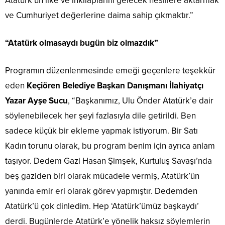
Atatürk’ün ilke ve inkılaplarını gelecek nesillere aktarmak
ve Cumhuriyet değerlerine daima sahip çıkmaktır.”
“Atatürk olmasaydı bugün biz olmazdık”
Programın düzenlenmesinde emeği geçenlere teşekkür
eden
Keçiören Belediye Başkan Danışmanı İlahiyatçı
Yazar Ayşe Sucu
, “Başkanımız, Ulu Önder Atatürk’e dair
söylenebilecek her şeyi fazlasıyla dile getirildi. Ben
sadece küçük bir ekleme yapmak istiyorum. Bir Satı
Kadın torunu olarak, bu program benim için ayrıca anlam
taşıyor. Dedem Gazi Hasan Şimşek, Kurtuluş Savaşı’nda
beş gaziden biri olarak mücadele vermiş, Atatürk’ün
yanında emir eri olarak görev yapmıştır. Dedemden
Atatürk’ü çok dinledim. Hep ‘Atatürk’ümüz başkaydı’
derdi. Bugünlerde Atatürk’e yönelik haksız söylemlerin