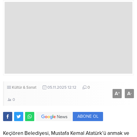
Kültür & Sanat
05.11.2025 12:12
0
A
A
+
-
0
ABONE OL
Keçiören Belediyesi, Mustafa Kemal Atatürk’ü anmak ve