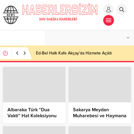
Ed-Bel Halk Kafe Akçay’da Hizmete Açıldı
Albaraka Türk “Dua
Sakarya Meydan
Vakti” Hat Koleksiyonu
Muharebesi ve Haymana
Sergisi açıldı!
Fotoğraf Sergisi Açıldı