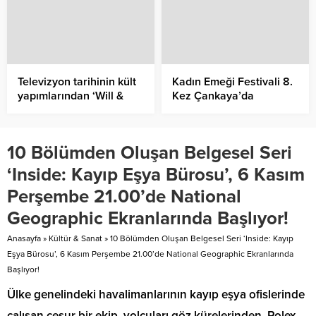
Televizyon tarihinin kült
Kadın Emeği Festivali 8.
yapımlarından ‘Will &
Kez Çankaya’da
Grace’in yaratıcılarının
imzasını taşıyan yeni dizi
‘Mid-Century Modern’,
10 Bölümden Oluşan Belgesel Seri
28 Mayıs’tan itibaren
sadece Disney+’ta!
‘Inside: Kayıp Eşya Bürosu’, 6 Kasım
Perşembe 21.00’de National
Geographic Ekranlarında Başlıyor!
Anasayfa
»
Kültür & Sanat
»
10 Bölümden Oluşan Belgesel Seri ‘Inside: Kayıp
Eşya Bürosu’, 6 Kasım Perşembe 21.00’de National Geographic Ekranlarında
Başlıyor!
Ülke genelindeki havalimanlarının kayıp eşya ofislerinde
çalışan cesur bir ekip, yolcuları göz kürelerinden, Rolex