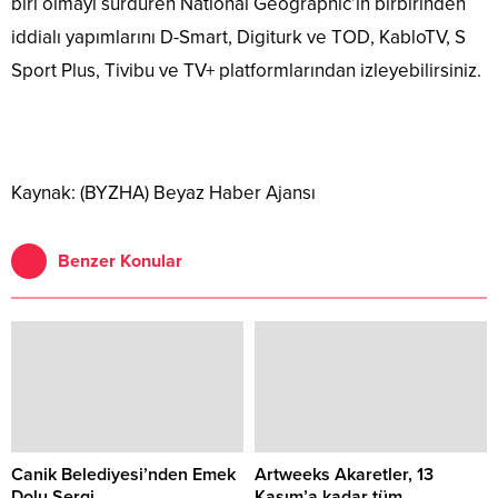
biri olmayı sürdüren National Geographic’in birbirinden
iddialı yapımlarını D-Smart, Digiturk ve TOD, KabloTV, S
Sport Plus, Tivibu ve TV+ platformlarından izleyebilirsiniz.
Kaynak: (BYZHA) Beyaz Haber Ajansı
Benzer Konular
Canik Belediyesi’nden Emek
Artweeks Akaretler, 13
Dolu Sergi
Kasım’a kadar tüm