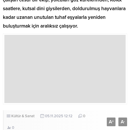
saatlere, kutsal dini giysilerden, doldurulmuş hayvanlara
kadar uzanan unutulan tuhaf eşyalarla yeniden
buluşturmak için aralıksız çalışıyor.
Kültür & Sanat
05.11.2025 12:12
0
A
A
+
-
0