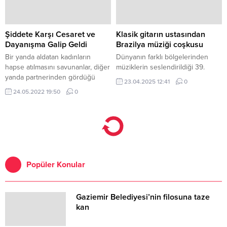
bu üç yakın arkadaş için en
Ağustos’tan itibaren sinemalarda.
büyük aşk, sahip oldukları
dostlukları.
Şiddete Karşı Cesaret ve
Klasik gitarın ustasından
Dayanışma Galip Geldi
Brazilya müziği coşkusu
Bir yanda aldatan kadınların
Dünyanın farklı bölgelerinden
hapse atılmasını savunanlar, diğer
müziklerin seslendirildiği 39.
yanda partnerinden gördüğü
23.04.2025 12:41
0
şiddeti saklamak zorunda
24.05.2022 19:50
0
bırakılan kadınlar… Aslında
Özgürsün bu hafta, kadına şiddet
konusunu gündeme taşıyacak
yeni bölümüyle geldi.
Popüler Konular
Gaziemir Belediyesi’nin filosuna taze
kan