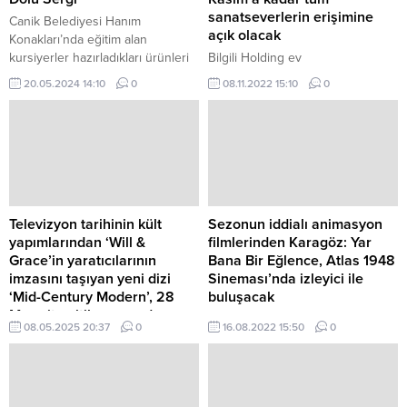
sanatseverlerin erişimine
Canik Belediyesi Hanım
açık olacak
Konakları’nda eğitim alan
kursiyerler hazırladıkları ürünleri
Bilgili Holding ev
vatandaşların beğenesine
sahipliğinde, İstanbul’un önde
20.05.2024 14:10
0
08.11.2022 15:10
0
sunuyor.
gelen kent yaşam ve kültür sanat
destinasyonlarından Akaretler
Sıraevler’de izleyici ile buluşan
Artweeks büyük bir ilgi ile devam
ediyor.
Televizyon tarihinin kült
Sezonun iddialı animasyon
yapımlarından ‘Will &
filmlerinden Karagöz: Yar
Grace’in yaratıcılarının
Bana Bir Eğlence, Atlas 1948
imzasını taşıyan yeni dizi
Sineması’nda izleyici ile
‘Mid-Century Modern’, 28
buluşacak
Mayıs’tan itibaren sadece
Yedirenk İletişim tarafından, Kültür
08.05.2025 20:37
0
16.08.2022 15:50
0
Disney+’ta!
ve Turizm Bakanlığı desteği ve
“Tesadüfen arkadaş, tercihen
TRT ortaklığı ile yapımı
aile…” Bunny Schneiderman,
gerçekleştirilen Karagöz: Yar
Jerry Frank ve Arthur Broussard;
Bana Bir Eğlence filmi 26