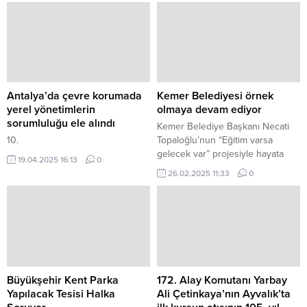
da göz dolduruyor.
Antalya’da çevre korumada
Kemer Belediyesi örnek
yerel yönetimlerin
olmaya devam ediyor
sorumluluğu ele alındı
Kemer Belediye Başkanı Necati
10.
Topaloğlu’nun “Eğitim varsa
gelecek var” projesiyle hayata
19.04.2025 16:13
0
geçirdiği Ahmet Erkal Destek
26.02.2025 11:33
0
Eğitim Kursu belediyelere örnek
olmaya devam ediyor.
Büyükşehir Kent Parka
172. Alay Komutanı Yarbay
Yapılacak Tesisi Halka
Ali Çetinkaya’nın Ayvalık’ta