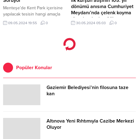
Soruyor
ilk kurşun atışının 105. yıl
dönümü anısına Cumhuriyet
Menteşe’de Kent Park içerisine
Meydanı’nda çelenk koyma
yapılacak tesisin hangi amaçla
töreni ardından Alibey
kullanılacağı mahalle halkına
09.05.2024 19:55
0
30.05.2024 05:03
0
(Cunda) Adası’nda Ali
anketle soruluyor.
Çetinkaya büstüne çiçek
bırakıldı
Ayvalık Kaymakamı Hasan Yaman,
Ayvalık Belediye Başkanı Mesut
Ergin, Garnizon Komutanı
Personel Albay Hüseyin Aydın ,
Popüler Konular
Cumhuriyet Başsavcısı Onur
Yavuz, protokol üyeleri, sivil
toplum örgütleri, siyasi parti
Gaziemir Belediyesi’nin filosuna taze
temsilcileri ve çok sayıda
kan
vatandaş katıldı.
Altınova Yeni Rıhtımıyla Cazibe Merkezi
Oluyor