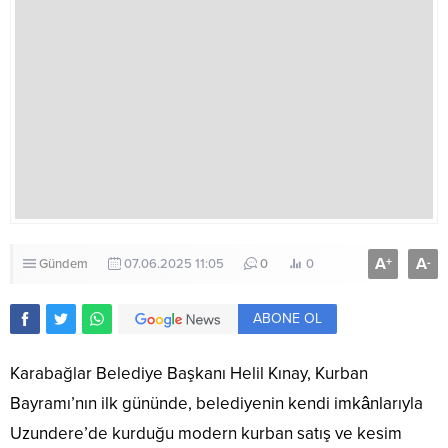
A
A
+
-
Gündem
07.06.2025 11:05
0
0
ABONE OL
Karabağlar Belediye Başkanı Helil Kınay, Kurban
Bayramı’nın ilk gününde, belediyenin kendi imkânlarıyla
Uzundere’de kurduğu modern kurban satış ve kesim