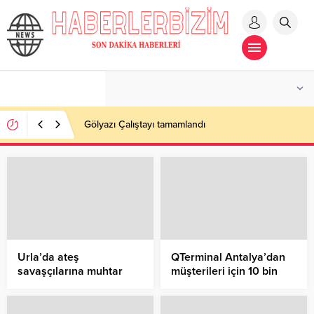
Gölyazı Çalıştayı tamamlandı
Urla’da ateş
QTerminal Antalya’dan
savaşçılarına muhtar
müşterileri için 10 bin
desteği
fidan