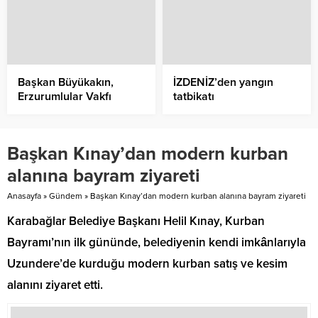
Başkan Büyükakın,
İZDENİZ’den yangın
Erzurumlular Vakfı
tatbikatı
Başkanı Ahmet Önal ve
Kars-Ardahan-Iğdır Vakfı
Başkanı İsa Bozkurt ile
Başkan Kınay’dan modern kurban
yönetimlerini
makamında konuk etti
alanına bayram ziyareti
Anasayfa
»
Gündem
»
Başkan Kınay’dan modern kurban alanına bayram ziyareti
Karabağlar Belediye Başkanı Helil Kınay, Kurban
Bayramı’nın ilk gününde, belediyenin kendi imkânlarıyla
Uzundere’de kurduğu modern kurban satış ve kesim
alanını ziyaret etti.