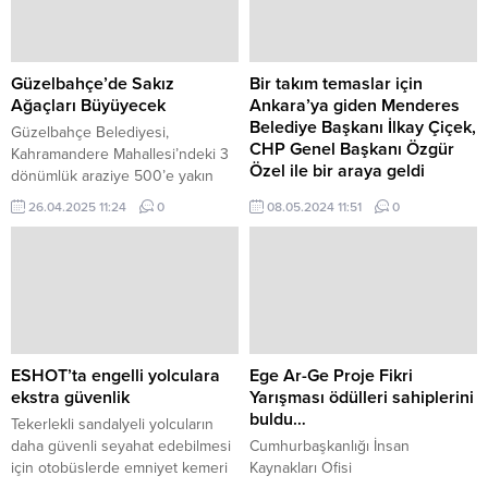
Güzelbahçe’de Sakız
Bir takım temaslar için
Ağaçları Büyüyecek
Ankara’ya giden Menderes
Belediye Başkanı İlkay Çiçek,
Güzelbahçe Belediyesi,
CHP Genel Başkanı Özgür
Kahramandere Mahallesi’ndeki 3
Özel ile bir araya geldi
dönümlük araziye 500’e yakın
sakız ağacı fidanı dikti.
Özel’e Menderes raporu
26.04.2025 11:24
0
08.05.2024 11:51
0
TBMM’de ki programı kapsamında
Menderes Belediye Başkanı İlkay
Çiçek ilk olarak partisinin grup
toplantısına katılarak ülke
gündemine dair CHP Genel
Başkanı Özgür Özel’in
konuşmasını dinledi.
ESHOT’ta engelli yolculara
Ege Ar-Ge Proje Fikri
ekstra güvenlik
Yarışması ödülleri sahiplerini
buldu…
Tekerlekli sandalyeli yolcuların
daha güvenli seyahat edebilmesi
Cumhurbaşkanlığı İnsan
için otobüslerde emniyet kemeri
Kaynakları Ofisi