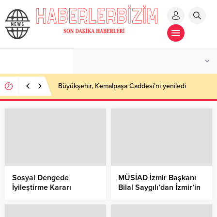
Büyükşehir, Kemalpaşa Caddesi’ni yeniledi
Sosyal Dengede
MÜSİAD İzmir Başkanı
İyileştirme Kararı
Bilal Saygılı’dan İzmir’in
Kurtuluşunun 100.
Yıldönümü
Değerlendirmesi