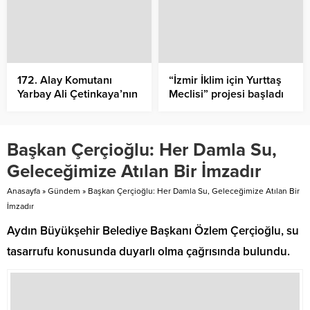
172. Alay Komutanı
“İzmir İklim için Yurttaş
Yarbay Ali Çetinkaya’nın
Meclisi” projesi başladı
Ayvalık’ta ilk kurşun
atışının 105. yıl dönümü
anısına Cumhuriyet
Başkan Çerçioğlu: Her Damla Su,
Meydanı’nda çelenk
koyma töreni ardından
Geleceğimize Atılan Bir İmzadır
Alibey (Cunda)
Adası’nda Ali Çetinkaya
Anasayfa
»
Gündem
»
Başkan Çerçioğlu: Her Damla Su, Geleceğimize Atılan Bir
büstüne çiçek bırakıldı
İmzadır
Aydın Büyükşehir Belediye Başkanı Özlem Çerçioğlu, su
tasarrufu konusunda duyarlı olma çağrısında bulundu.