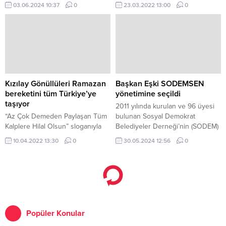
montajına başlandı.
koordinasyonunda, Ege
03.06.2024 10:37
0
23.03.2022 13:00
0
Üniversitesi tarafından “Yetenek
Her Yerde” temasıyla
gerçekleştirilen “Ege Bölgesi
Kariyer Fuarı” kapsamında genç
araştırmacılara yönelik olarak EÜ
EBİLTEM Teknoloji Transfer Ofisi
ve EÜ Araştırma Odaklı Öğrenci
Merkezi (AROM) tarafından
Kızılay Gönüllüleri Ramazan
Başkan Eşki SODEMSEN
düzenlenen “Ege Ar-Ge Proje
bereketini tüm Türkiye’ye
yönetimine seçildi
Fikri Yarışması” ödülleri törenle
taşıyor
2011 yılında kurulan ve 96 üyesi
sahiplerini buldu.
“Az Çok Demeden Paylaşan Tüm
bulunan Sosyal Demokrat
Kalplere Hilal Olsun” sloganıyla
Belediyeler Derneği’nin (SODEM)
Ramazan kampanyasını hız
Olağanüstü Genel Kurul Toplantısı
10.04.2022 13:30
0
30.05.2024 12:56
0
kesmeden sürdüren Kızılay,
ve Sosyal Demokrat Kamu
Türkiye’nin dört bir yanına
İşverenleri Sendikası’nın
yayılmış şube ve temsilciliklerinde
(SODEMSEN) 3.
faaliyetlere katılan gönüllüleri
sayesinde çalınmadık kapı
bırakmıyor.
Popüler Konular