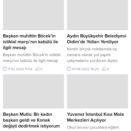
Başkan muhittin Böcek’in
Aydın Büyükşehir Belediyesi
istiklal marşı’nın kabülü ile
Didim’de Yolları Yeniliyor
ilgili mesajı
Kentin birçok noktasında eş
Başkan muhittin Böcek'in istiklal
zamanlı olarak yol yapım
marşı'nın kabülü ile ilgili mesajı
çalışmalarını sürdüren Aydın
Türk Milleti’nin milli ve manevi
Büyükşehir Belediyesi, sürücüler
11.03.2025 11:04
0
30.06.2022 16:20
0
değerlerine olan bağlılığını, vatan
ve yayalar için güvenli ve
ve bayrak sevgisini içinde
konforlu yollar oluşturmaya
barındıran İstiklal Marşı’mızın
devam ediyor.
kabulünün 104’üncü
yıldönümünde bu marşı bizlere
armağan eden Mehmet Akif
Ersoy'u rahmetle anıyor; başta
Gazi Mustafa Kemal Atatürk olmak
Başkan Mutlu: Bir kadın
Yuvamız İstanbul Kısa Mola
üzere İstiklal Mücadelemizin...
başkan geldi ve Konak
Merkezleri Açılıyor
değişti dedirtmek istiyorum
Okul öncesi çocuklara eğitim