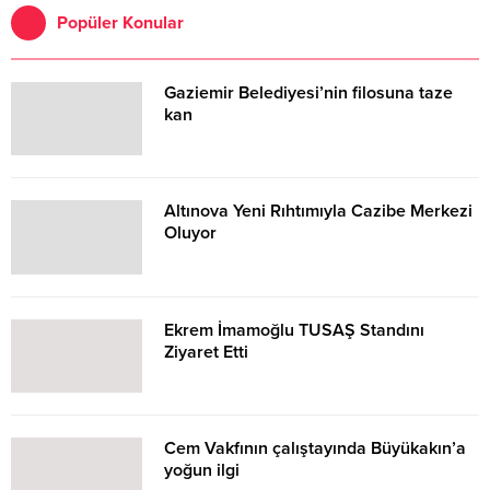
Belediyesi Meclis Üyeleri Timur
Popüler Konular
Zabitoğlu ile Hüseyin Sek katıldı.
Gaziemir Belediyesi’nin filosuna taze
kan
Altınova Yeni Rıhtımıyla Cazibe Merkezi
Oluyor
Ekrem İmamoğlu TUSAŞ Standını
Ziyaret Etti
Cem Vakfının çalıştayında Büyükakın’a
yoğun ilgi