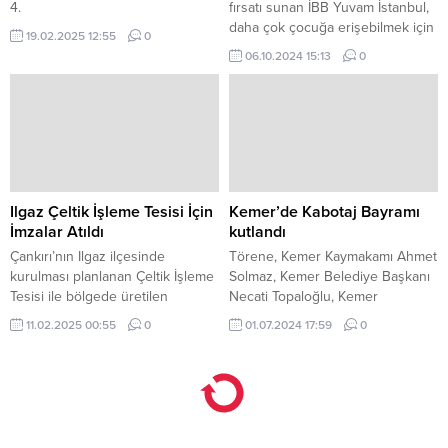
4.
fırsatı sunan İBB Yuvam İstanbul,
daha çok çocuğa erişebilmek için
19.02.2025 12:55
0
Kısa Mola Merkezlerini hayata
06.10.2024 15:13
0
geçiriyor.
Ilgaz Çeltik İşleme Tesisi İçin
Kemer’de Kabotaj Bayramı
İmzalar Atıldı
kutlandı
Çankırı’nın Ilgaz ilçesinde
Törene, Kemer Kaymakamı Ahmet
kurulması planlanan Çeltik İşleme
Solmaz, Kemer Belediye Başkanı
Tesisi ile bölgede üretilen
Necati Topaloğlu, Kemer
Sarıkılçık Pirinci yerinde işlenerek,
Jandarma Komutanı Ömer
11.02.2025 00:55
0
01.07.2024 17:59
0
katma değerli ürüne
Seyhan, Kemer Emniyet Müdürü
dönüştürülecek.
Harun Mere, Kemer Sahil
Güvenlik Komutan Vekili Batuhan
Günal, Kemer Liman Başkanı
Mustafa Halli, Kemer G-Marina
Müdürü Levent Tokaç, Kemer