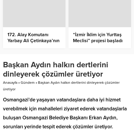
172. Alay Komutanı
“İzmir İklim için Yurttaş
Yarbay Ali Çetinkaya’nın
Meclisi” projesi başladı
Ayvalık’ta ilk kurşun
atışının 105. yıl dönümü
anısına Cumhuriyet
Başkan Aydın halkın dertlerini
Meydanı’nda çelenk
koyma töreni ardından
dinleyerek çözümler üretiyor
Alibey (Cunda)
Adası’nda Ali Çetinkaya
Anasayfa
»
Gündem
»
Başkan Aydın halkın dertlerini dinleyerek çözümler
büstüne çiçek bırakıldı
üretiyor
Osmangazi’de yaşayan vatandaşlara daha iyi hizmet
verebilmek için mahalleleri ziyaret ederek vatandaşlarla
buluşan Osmangazi Belediye Başkanı Erkan Aydın,
sorunları yerinde tespit ederek çözümler üretiyor.