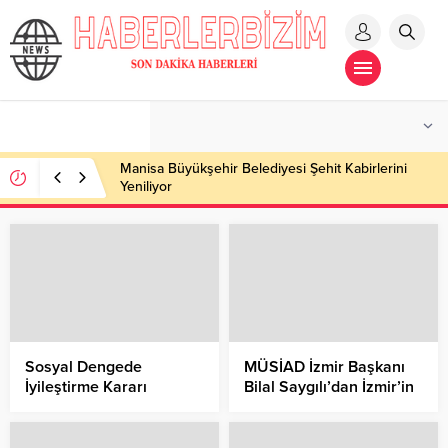
Manisa Büyükşehir Belediyesi Şehit Kabirlerini
Yeniliyor
Sosyal Dengede
MÜSİAD İzmir Başkanı
İyileştirme Kararı
Bilal Saygılı’dan İzmir’in
Kurtuluşunun 100.
Yıldönümü
Değerlendirmesi