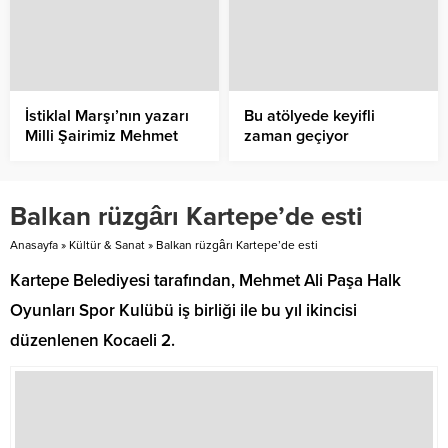
İstiklal Marşı’nın yazarı
Bu atölyede keyifli
Milli Şairimiz Mehmet
zaman geçiyor
Akif Ersoy, İstiklal
Marşı’nın kabulünün
104’üncü yılında
Balkan rüzgârı Kartepe’de esti
Aliağa’da düzenlenen
programla anıldı.
Anasayfa
»
Kültür & Sanat
»
Balkan rüzgârı Kartepe’de esti
Kartepe Belediyesi tarafından, Mehmet Ali Paşa Halk
Oyunları Spor Kulübü iş birliği ile bu yıl ikincisi
düzenlenen Kocaeli 2.