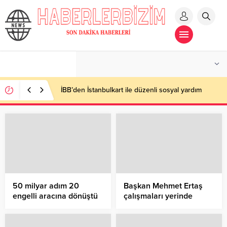
İBB’den İstanbulkart ile düzenli sosyal yardım
50 milyar adım 20
Başkan Mehmet Ertaş
engelli aracına dönüştü
çalışmaları yerinde
inceledi