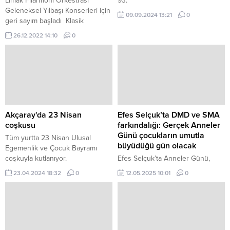
Limak Filarmoni Orkestrası
93.
Geleneksel Yılbaşı Konserleri için
09.09.2024 13:21
0
geri sayım başladı Klasik
“3Tenor” Konserleri’ni bir üst
26.12.2022 14:10
0
çıtaya taşıyacak dünyaca ünlü
isimler; Türk tenor Murat Karahan,
Kosova’lı Rame Lahaj ve Arjantin’li
Marcelo Álvarez, aynı sahnede ilk
kez bir arada !! Limak Vakfı
tarafından...
Akçaray'da 23 Nisan
Efes Selçuk’ta DMD ve SMA
coşkusu
farkındalığı: Gerçek Anneler
Günü çocukların umutla
Tüm yurtta 23 Nisan Ulusal
büyüdüğü gün olacak
Egemenlik ve Çocuk Bayramı
coşkuyla kutlanıyor.
Efes Selçuk’ta Anneler Günü,
Ahmet Ferahlı Parkı’nda
23.04.2024 18:32
0
12.05.2025 10:01
0
düzenlenen Anneler Günü çayı
ile kutlandı.