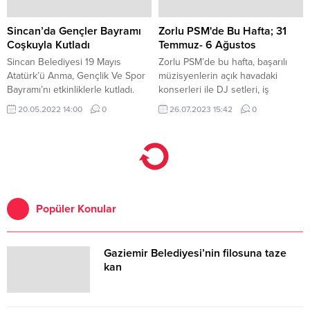
Sincan’da Gençler Bayramı
Zorlu PSM'de Bu Hafta; 31
Coşkuyla Kutladı
Temmuz- 6 Ağustos
Sincan Belediyesi 19 Mayıs
Zorlu PSM’de bu hafta, başarılı
Atatürk’ü Anma, Gençlik Ve Spor
müzisyenlerin açık havadaki
Bayramı’nı etkinliklerle kutladı.
konserleri ile DJ setleri, iş
çıkışlarının vazgeçilmezi
20.05.2022 14:00
0
26.07.2023 15:42
0
Afterwork etkinlikleri ve çok daha
fazlasıyla sevilen açık hava
mekanı Vestel Amfi’de
misafirleriyle buluşmaya devam
ediyor.
Popüler Konular
Gaziemir Belediyesi’nin filosuna taze
kan