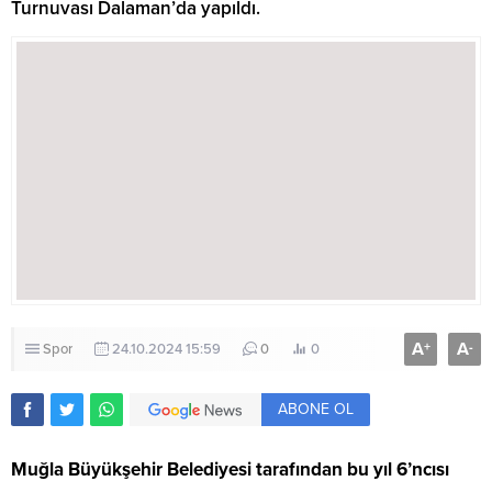
Turnuvası Dalaman’da yapıldı.
A
A
+
-
Spor
24.10.2024 15:59
0
0
ABONE OL
Muğla Büyükşehir Belediyesi tarafından bu yıl 6’ncısı