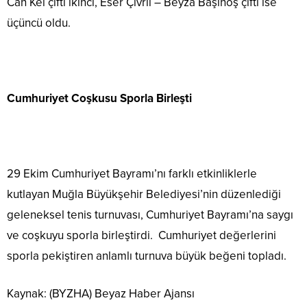
Can Kel çifti ikinci, Eser Çivril – Beyza Başıhoş çifti ise
üçüncü oldu.
Cumhuriyet Coşkusu Sporla Birleşti
29 Ekim Cumhuriyet Bayramı’nı farklı etkinliklerle
kutlayan Muğla Büyükşehir Belediyesi’nin düzenlediği
geleneksel tenis turnuvası, Cumhuriyet Bayramı’na saygı
ve coşkuyu sporla birleştirdi. Cumhuriyet değerlerini
sporla pekiştiren anlamlı turnuva büyük beğeni topladı.
Kaynak: (BYZHA) Beyaz Haber Ajansı