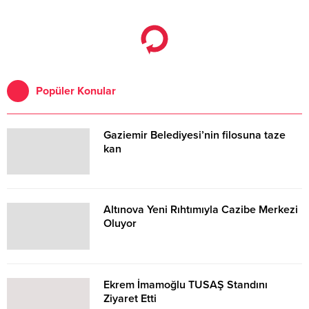
geliştirmek adına hem yurt içinde
hem de yurt dışında; farklı
dallarda pek çok spor kulübüne,
elit sporcuya ve spor
organizasyonuna sponsorluk
desteği sağlıyor.
Popüler Konular
Gaziemir Belediyesi’nin filosuna taze
kan
Altınova Yeni Rıhtımıyla Cazibe Merkezi
Oluyor
Ekrem İmamoğlu TUSAŞ Standını
Ziyaret Etti