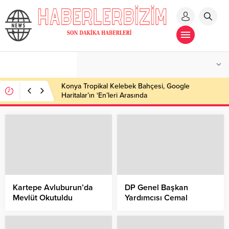
Konya Tropikal Kelebek Bahçesi, Google
Haritalar’ın ‘En’leri Arasında
Kartepe Avluburun’da
DP Genel Başkan
Mevlüt Okutuldu
Yardımcısı Cemal
Enginyurt Kemer
Belediyesi’nde