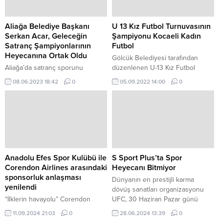
Aliağa Belediye Başkanı
U 13 Kız Futbol Turnuvasının
Serkan Acar, Geleceğin
Şampiyonu Kocaeli Kadın
Satranç Şampiyonlarının
Futbol
Heyecanına Ortak Oldu
Gölcük Belediyesi tarafından
Aliağa’da satranç sporunu
düzenlenen U-13 Kız Futbol
yaymayı ve küçük yaşlarda
Turnuvası’nda, Kocaeli Bayan
08.06.2023 18:42
0
05.09.2022 14:00
0
çocuklara satranç sporunu
Futbol Takımı şampiyon oldu.
sevdirmeyi amaç edinen Aliağa
Belediyesi Satranç Kulübü’nde yıl
sonu müsabakası büyük
heyecana sahne oldu.
Anadolu Efes Spor Kulübü ile
S Sport Plus’ta Spor
Corendon Airlines arasındaki
Heyecanı Bitmiyor
sponsorluk anlaşması
Dünyanın en prestijli karma
yenilendi
dövüş sanatları organizasyonu
“İlklerin havayolu” Corendon
UFC, 30 Haziran Pazar günü
Airlines, sporun gelişimine katkı
unutulmaz bir geceye ev sahipliği
11.09.2024 21:03
0
28.06.2024 13:39
0
sağlamak ve spor turizmini
yapmaya hazırlanıyor.