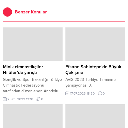
Benzer Konular
Minik cimnastikçiler
Efsane Şahintepe'de Büyük
Nilüfer’de yarıştı
Çekişme
Gençlik ve Spor Bakanlığı Türkiye
AVIS 2023 Türkiye Tırmanma
Cimnastik Federasyonu
Şampiyonası 3.
tarafından düzenlenen Anadolu
17.07.2023 18:30
0
Yıldızlar Ligi Marmara Bölge
25.05.2022 13:10
0
Yarışları Nilüfer Belediyesi ev
sahipliğinde gerçekleşti.