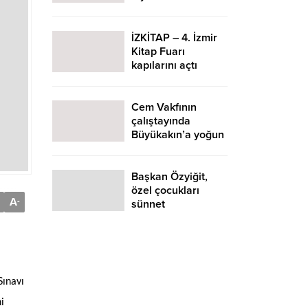
İZKİTAP – 4. İzmir
Kitap Fuarı
kapılarını açtı
Cem Vakfının
çalıştayında
Büyükakın’a yoğun
ilgi
Başkan Özyiğit,
özel çocukları
A
-
sünnet
düğünlerinde de
yalnız bırakmadı
Sınavı
i