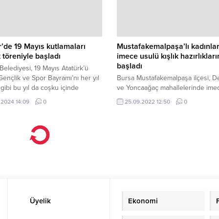
protokol üyeleri, sivil toplum örgüt
siyasi parti temsilcileri ve çok say
vatandaş katıldı.
r’de 19 Mayıs kutlamaları
Mustafakemalpaşa’lı kadınla
 töreniyle başladı
imece usulü kışlık hazırlıklar
başladı
 Belediyesi, 19 Mayıs Atatürk’ü
ençlik ve Spor Bayramı’nı her yıl
Bursa Mustafakemalpaşa ilçesi, D
gibi bu yıl da coşku içinde
ve Yoncaağaç mahallelerinde ime
r.
usulü kışlık erişte ve yufka hazırlık
.2024 14:09
0
25.09.2022 12:50
0
başladı.
Üyelik
Ekonomi