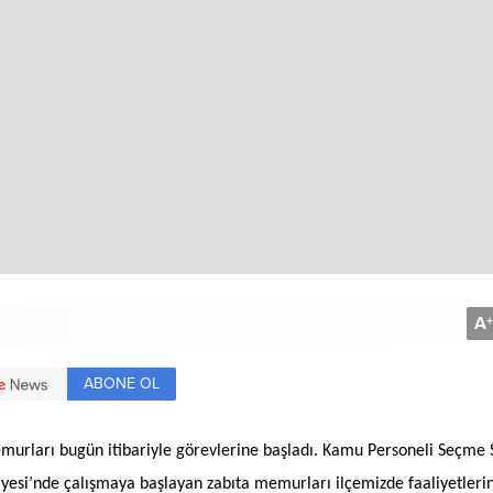
A
+
ABONE OL
murları bugün itibariyle görevlerine başladı. Kamu Personeli Seçme 
iyesi’nde çalışmaya başlayan zabıta memurları ilçemizde faaliyetlerin