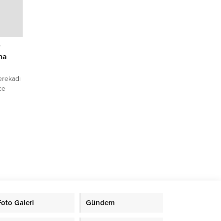
leri,
ıda
r
ına
erekadı
ce
ları
Foto Galeri
Gündem