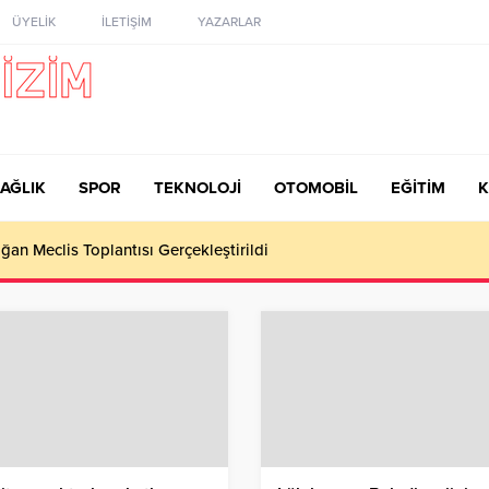
ÜYELİK
İLETİŞİM
YAZARLAR
AĞLIK
SPOR
TEKNOLOJİ
OTOMOBİL
EĞİTİM
K
ğan Meclis Toplantısı Gerçekleştirildi