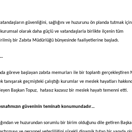
vatandaşların güvenliğini, sağlığını ve huzurunu ön planda tutmak için
kurumsal olarak daha güçlü ve vatandaşlarla birlikte ilçenin tüm
ilmiş bir Zabıta Müdürlüğü bünyesinde faaliyetlerine başladı.
ı…
nda göreve başlayan zabıta memurları ile bir toplantı gerçekleştiren 
ek tanışarak geçmişteki çalıştığı kurumlar ve meslek hayatları hakkın
dileyen Başkan Topuz, hatasız kazasız bir meslek hayatı temenni etti.
ı, esnafımızın güveninin teminatı konumundadır…
lığından ve huzurundan sorumlu bir birim olduğunu dile getiren Başk
tırmayı ve personel yeterliliğini sürekli dinamik tutan bir yapıda ol