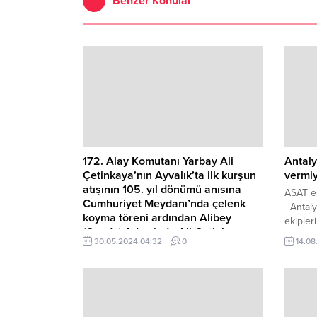
Benzer Konular
172. Alay Komutanı Yarbay Ali
Antaly
Çetinkaya’nın Ayvalık’ta ilk kurşun
vermi
atışının 105. yıl dönümü anısına
ASAT es
Cumhuriyet Meydanı’nda çelenk
Antaly
koyma töreni ardından Alibey
ekipler
(Cunda) Adası’nda Ali Çetinkaya
için ça
30.05.2024 04:32
0
14.08
büstüne çiçek bırakıldı
Ayvalık Kaymakamı Hasan Yaman, Ayvalık
Belediye Başkanı Mesut Ergin, Garnizon
Komutanı Personel Albay Hüseyin Aydın ,
Cumhuriyet Başsavcısı Onur Yavuz,