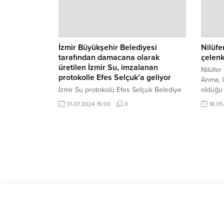
protokol üyeleri, sivil toplum örgütleri,
siyasi parti temsilcileri ve çok sayıda
vatandaş katıldı.
İzmir Büyükşehir Belediyesi
Nilüfe
tarafından damacana olarak
çelenk
üretilen İzmir Su, imzalanan
Nilüfer
protokolle Efes Selçuk’a geliyor
Anma, G
İzmir Su protokolü Efes Selçuk Belediye
olduğu 
Başkanı Filiz Ceritoğlu Sengel ve İzmir
kutluyo
31.07.2024 15:00
0
18.05
Büyükşehir Belediyesi Grand Plaza
Genel Müdür Yardımcısı Sabit Duran
arasında imzalandı.