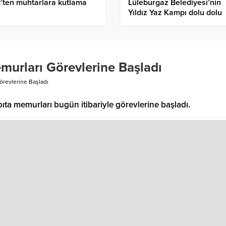
t’ten muhtarlara kutlama
Lüleburgaz Belediyesi’nin
Yıldız Yaz Kampı dolu dolu
etkinliklerle sürüyor
murları Görevlerine Başladı
örevlerine Başladı
ıta memurları bugün itibariyle görevlerine başladı.