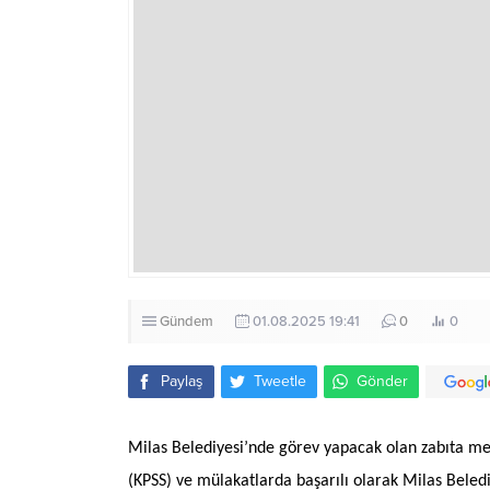
Gündem
01.08.2025 19:41
0
0
Paylaş
Tweetle
Gönder
Milas Belediyesi’nde görev yapacak olan zabıta me
(KPSS) ve mülakatlarda başarılı olarak Milas Beled