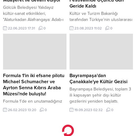
Muaşeret ile devam ediyor
Festivalinde Üçüncü Gün
Geride Kaldı
Gölcük Belediyesi Yalıdayız
kültür-sanat etkinlikleri,
Kültür ve Turizm Bakanlığı
"Alaturkadan Alafrangaya: Adab-ı
tarafından Türkiye’nin uluslararası
Muaşeret" konulu söyleşi ile
marka değerine katkıda bulunmak
22.06.2023 17:31
0
23.08.2023 11:02
0
devam edecek.
üzere bu yıl 11 şehirde
düzenlenen Türkiye Kültür Yolu
Festivalleri’nin Erzurum’daki
durağı Palandöken Kültür Yolu
Festivali üçüncü gününde de
Erzurumluların yoğun ilgisine
tanıklık etti.
Formula 1'in iki efsane pilotu
Bayrampaşa'dan
Michael Schumacher ve
Çanakkale'ye Kültür Gezisi
Ayrton Senna Kıbrıs Araba
Bayrampaşa Belediyesi, toplam 3
Müzesi'nde buluştu!
ili kapsayan şehir dışı kültür
Formula 1’de en unutamadığınız
gezilerini yeniden başlattı.
pilot kimdir diye sorulsa,
26.02.2023 13:20
0
19.09.2023 02:32
0
cevabınız ne olur? Yakın dönemi
hatırlayanlar hemen Michael
Schumacher cevabını verecektir
kuşkusuz.