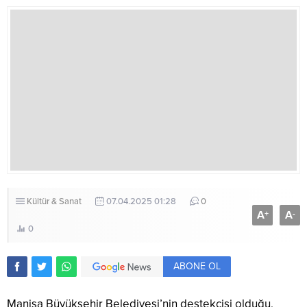
Kültür & Sanat
07.04.2025 01:28
0
A
A
+
-
0
ABONE OL
Manisa Büyükşehir Belediyesi’nin destekçisi olduğu,