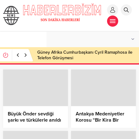
Güney Afrika Cumhurbaşkanı Cyril Ramaphosa ile
Telefon Görüşmesi
Büyük Önder sevdiği
Antakya Medeniyetler
şarkı ve türkülerle anıldı
Korosu “Bir Kira Bir
Yuva” kampanyası için
sahnede