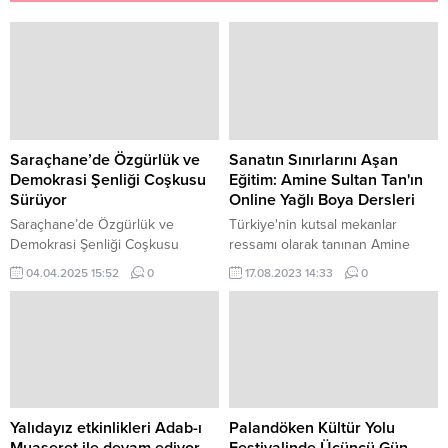
Saraçhane’de Özgürlük ve
Sanatın Sınırlarını Aşan
Demokrasi Şenliği Coşkusu
Eğitim: Amine Sultan Tan'ın
Sürüyor
Online Yağlı Boya Dersleri
Saraçhane’de Özgürlük ve
Türkiye'nin kutsal mekanlar
Demokrasi Şenliği Coşkusu
ressamı olarak tanınan Amine
Sürüyor İstanbul Büyükşehir
Sultan Tan, sadece sanat
04.04.2025 15:52
0
17.08.2023 14:33
0
Belediyesi’nin düzenlediği
eserleriyle değil, aynı zamanda
“Özgürlük ve Demokrasi Şenliği”
online eğitim platformları
her yaştan İstanbulluyu kültür,
aracılığıyla da sanat dünyasına
sanat ve eğlenceyle
ilham veriyor.
buluşturmaya devam ediyor.
Yalıdayız etkinlikleri Adab-ı
Palandöken Kültür Yolu