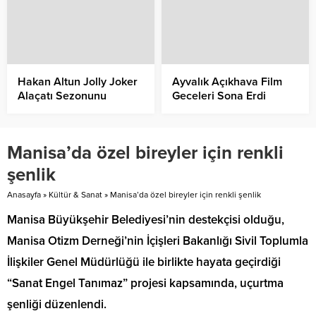
Hakan Altun Jolly Joker
Ayvalık Açıkhava Film
Alaçatı Sezonunu
Geceleri Sona Erdi
Biletleri Tükenen
Konserle Açtı
Manisa’da özel bireyler için renkli
şenlik
Anasayfa
»
Kültür & Sanat
»
Manisa’da özel bireyler için renkli şenlik
Manisa Büyükşehir Belediyesi’nin destekçisi olduğu,
Manisa Otizm Derneği’nin İçişleri Bakanlığı Sivil Toplumla
İlişkiler Genel Müdürlüğü ile birlikte hayata geçirdiği
“Sanat Engel Tanımaz” projesi kapsamında, uçurtma
şenliği düzenlendi.