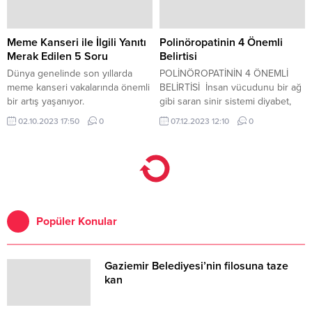
Meme Kanseri ile İlgili Yanıtı
Polinöropatinin 4 Önemli
Merak Edilen 5 Soru
Belirtisi
Dünya genelinde son yıllarda
POLİNÖROPATİNİN 4 ÖNEMLİ
meme kanseri vakalarında önemli
BELİRTİSİ İnsan vücudunu bir ağ
bir artış yaşanıyor.
gibi saran sinir sistemi diyabet,
kanser ve romatizma gibi
02.10.2023 17:50
0
07.12.2023 12:10
0
hastalıkların etkisiyle hasar
görebiliyor.
Popüler Konular
Gaziemir Belediyesi’nin filosuna taze
kan