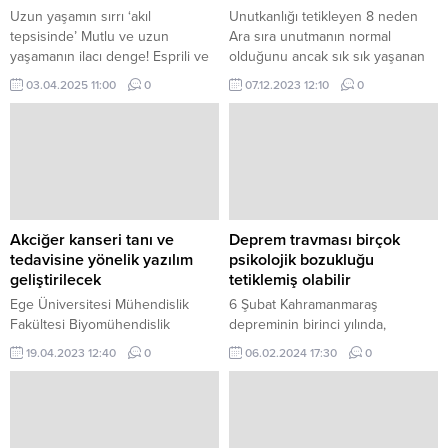
Uzun yaşamın sırrı ‘akıl
Unutkanlığı tetikleyen 8 neden
tepsisinde’ Mutlu ve uzun
Ara sıra unutmanın normal
yaşamanın ilacı denge! Esprili ve
olduğunu ancak sık sık yaşanan
olumlu bir yaşam tarzının uzun
unutkanlık probleminin sebebinin
03.04.2025 11:00
0
07.12.2023 12:10
0
yaşamla ilişkili olduğunu ifade
mutlaka bir hekime başvurularak
eden Üsküdar Üniversitesi
araştırılması gerektiğinin altını
Kurucu Rektörü, NPİSTANBUL
çizen VM Medical Park Ankara
Yönetim Kurulu Başkanı,
Hastanesi Nöroloji Uzmanı Uzm.
Psikiyatrist Prof.
Akciğer kanseri tanı ve
Deprem travması birçok
tedavisine yönelik yazılım
psikolojik bozukluğu
geliştirilecek
tetiklemiş olabilir
Ege Üniversitesi Mühendislik
6 Şubat Kahramanmaraş
Fakültesi Biyomühendislik
depreminin birinci yılında,
Bölümü Dr.
yaşanan travmanın etkilerini
19.04.2023 12:40
0
06.02.2024 17:30
0
değerlendiren Uzman Klinik
Psikolog Merve Umay Candaş
Demir, bu süreçte travma sonrası
stres bozukluğu belirtilerinin
görülebileceğine dikkat çekiyor.