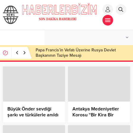
Papa Francis’in Vefatı Üzerine Rusya Devlet
Başkanının Taziye Mesajı
Büyük Önder sevdiği
Antakya Medeniyetler
şarkı ve türkülerle anıldı
Korosu “Bir Kira Bir
Yuva” kampanyası için
sahnede