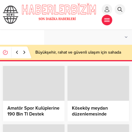
Büyükşehir, rahat ve güvenli ulaşım için sahada
Amatör Spor Kulüplerine
Köseköy meydan
190 Bin Tl Destek
düzenlemesinde
çalışmalar hızlandı