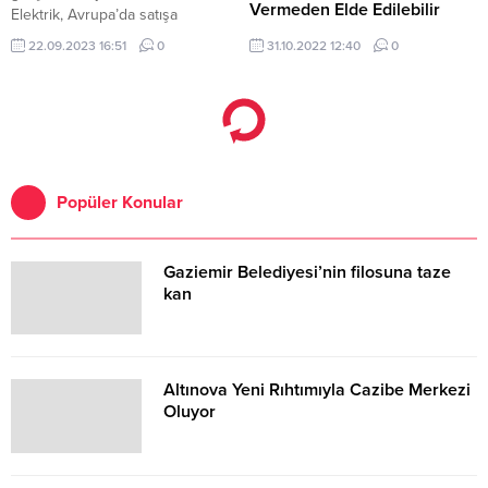
Vermeden Elde Edilebilir
Elektrik, Avrupa’da satışa
sunuldu.
Ericsson'un yeni
22.09.2023 16:51
0
31.10.2022 12:40
0
yayımladığı Enerji Eğrisini
Kırmak raporu, iletişim hizmeti
sağlayıcılara (İHS) 5G'nin ölçeğini
genişletmenin efektif yollarını
açıklıyor.
Popüler Konular
Gaziemir Belediyesi’nin filosuna taze
kan
Altınova Yeni Rıhtımıyla Cazibe Merkezi
Oluyor