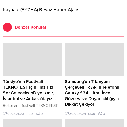
Kaynak: (BYZHA) Beyaz Haber Ajansı
Benzer Konular
Türkiye'nin Festivali
Samsung'un Titanyum
TEKNOFEST İçin Hazırız!
Çerçeveli İlk Akıllı Telefonu
SenGeleceksinDiye İzmir,
Galaxy S24 Ultra, İnce
İstanbul ve Ankara'dayız…
Gövdesi ve Dayanıklılığıyla
Dikkat Çekiyor
Rekorların festivali TEKNOFEST
için hazırız! Her yıl milyonların çok
Samsung Electronics'in en yeni
01.02.2023 17:40
0
30.01.2024 10:30
0
yakından takip ettiği, Türkiye’nin
inovasyonu Galaxy S24 Ultra,
ve dünyanın en büyük Havacılık,
dayanıklılığı ve kullanım ömrünü