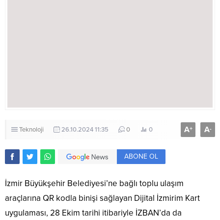
A
A
+
-
Teknoloji
26.10.2024 11:35
0
0
ABONE OL
İzmir Büyükşehir Belediyesi’ne bağlı toplu ulaşım
araçlarına QR kodla binişi sağlayan Dijital İzmirim Kart
uygulaması, 28 Ekim tarihi itibariyle İZBAN’da da