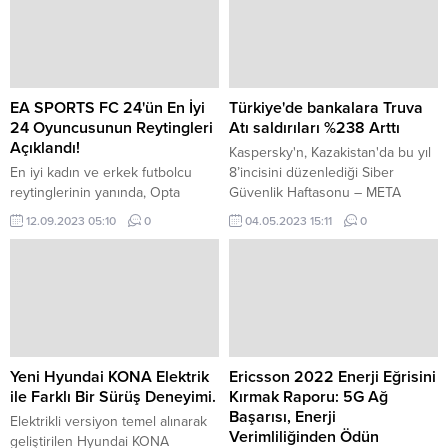
Uzay ve Teknoloji Festivali
artıran titanyum çerçevesiyle
TEKNOFEST bu yıl İzmir,
endüstri standartlarını yeniden
İstanbul ve Ankara’da.
tanımlıyor.
EA SPORTS FC 24'ün En İyi
Türkiye'de bankalara Truva
24 Oyuncusunun Reytingleri
Atı saldırıları %238 Arttı
Açıklandı!
Kaspersky'n, Kazakistan'da bu yıl
En iyi kadın ve erkek futbolcu
8’incisini düzenlediği Siber
reytinglerinin yanında, Opta
Güvenlik Haftasonu – META
tarafından optimize edilen
2023 etkinliğinde Orta Doğu,
12.09.2023 05:10
0
04.05.2023 15:11
0
PlayStyles (Oyuncu Stilleri)
Türkiye ve Afrika (META) bölgesi
teknolojisi ve Global Hero
ve dünya çapındaki dijital tehdit
fragmanı da futbol fanatiklerinin
ortamındaki gelişmeleri paylaştı.
beğenisine sunuluyor.
Yeni Hyundai KONA Elektrik
Ericsson 2022 Enerji Eğrisini
ile Farklı Bir Sürüş Deneyimi.
Kırmak Raporu: 5G Ağ
Başarısı, Enerji
Elektrikli versiyon temel alınarak
Verimliliğinden Ödün
geliştirilen Hyundai KONA