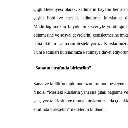
Çiğli Belediyesi olarak, kadınların hayatın her al
çeşitli hobi ve meslek edindirme kurslarına 
Müdürlüğümüzün büyük bir özveriyle yürüttüğü bu ku
edinmesine ve sosyal çevrelerini genişletmesine imka
daha aktif rol almasını destekliyoruz. Kurslarımızda
Tüm kadınları kurslarımıza katılmaya davet ediyoru
“
Sanatın etrafında birleşelim”
Sanat ve kültürün toplumumuzun ruhunu besleyen e
Yıldız, “Mesleki kursların yanı sıra gitar, bağlama v
çalışıyoruz. Resim ve drama kurslarımızla da çocuklar
etrafında birleşelim” ifadelerini kullandı.