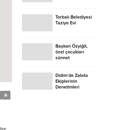
Torbalı Belediyesi
Taziye Evi
Başkan Özyiğit,
özel çocukları
sünnet
düğünlerinde de
yalnız bırakmadı
Didim’de Zabıta
Ekiplerinin
Denetimleri
Sürüyor
A
-
diye