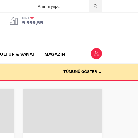
BIST
2
9.999,55
ÜLTÜR & SANAT
MAGAZİN
TÜMÜNÜ GÖSTER →