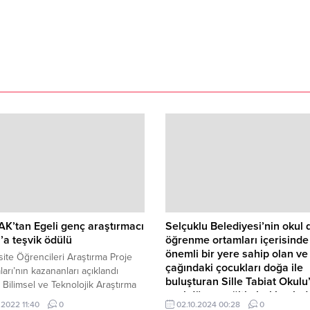
K’tan Egeli genç araştırmacı
Selçuklu Belediyesi’nin okul d
a teşvik ödülü
öğrenme ortamları içerisinde
önemli bir yere sahip olan ve
site Öğrencileri Araştırma Proje
çağındaki çocukları doğa ile
ları’nın kazananları açıklandı
buluşturan Sille Tabiat Okulu
 Bilimsel ve Teknolojik Araştırma
yeni dönem eğitimleri başladı
 (TÜBİTAK) tarafından düzenlenen
.2022 11:40
0
02.10.2024 00:28
0