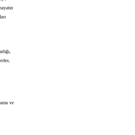
hayatın
ları
rlığı,
erler,
drama ve