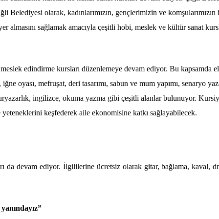
li Belediyesi olarak, kadınlarımızın, gençlerimizin ve komşularımızın 
er almasını sağlamak amacıyla çeşitli hobi, meslek ve kültür sanat kurs
e meslek edindirme kursları düzenlemeye devam ediyor. Bu kapsamda el
ü, iğne oyası, mefruşat, deri tasarımı, sabun ve mum yapımı, senaryo yaza
kuryazarlık, ingilizce, okuma yazma gibi çeşitli alanlar bulunuyor. Kursiy
e yeteneklerini keşfederek aile ekonomisine katkı sağlayabilecek.
rı da devam ediyor. İlgililerine ücretsiz olarak gitar, bağlama, kaval, 
n yanındayız”