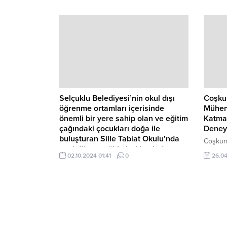
2242 Ün
Proje Y
sonuçla
Selçuklu Belediyesi’nin okul dışı
Coşkun
öğrenme ortamları içerisinde
Mühend
önemli bir yere sahip olan ve eğitim
Katman
çağındaki çocukları doğa ile
Deney
buluşturan Sille Tabiat Okulu’nda
Coşkunö
yeni dönem eğitimleri başladı.
faaliyet
02.10.2024 01:41
0
26.04
Selçuklu Belediyesi’nin okul dışı
Üretim
öğrenme ortamları arasında yer alan Sille
(KÜME) 
Tabiat Okulu’nda öğrenciler doğada
gördüğü
yaşam eğitimlerinin yanı sıra gündelik
Türkiye’
yaşam bilgilerini öğreniyor.