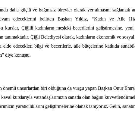
anında daha güçlü ve bağımsız bireyler olarak yer almasını sağlamak 
devam edeceklerini belirten Başkan Yıldız, “Kadın ve Aile Hiz
rslar, Çiğlili kadınların mesleki becerilerini geliştirmesine, yeni 
n tanımaktadır. Çiğli Belediyesi olarak, kadınların ekonomik ve sosyal
 elde edecekleri bilgi ve becerilerle, aile bütçelerine katkıda sunabil
m” diye konuştu.
n önemli unsurlardan biri olduğuna da vurgu yapan Başkan Onur Emr
e kaval kurslarıyla vatandaşlarımızın sanatla olan bağını kuvvetlendirme
ımızın yaratıcılıklarını geliştirmelerine olanak tanıyoruz. Gelin, sanatı