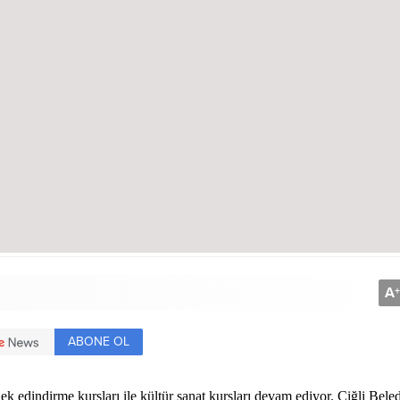
A
+
ABONE OL
ek edindirme kursları ile kültür sanat kursları devam ediyor. Çiğli Bele