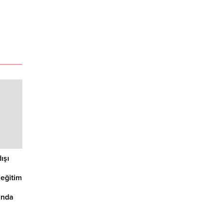
ışı
 eğitim
’nda
.