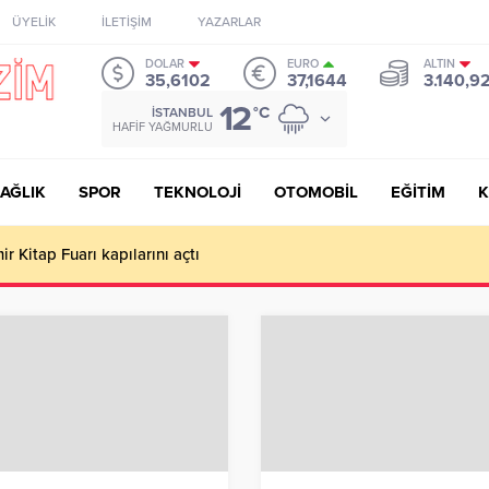
ÜYELİK
İLETİŞİM
YAZARLAR
DOLAR
EURO
ALTIN
35,6102
37,1644
3.140,9
12
°C
İSTANBUL
HAFIF YAĞMURLU
AĞLIK
SPOR
TEKNOLOJİ
OTOMOBİL
EĞİTİM
K
ir Kitap Fuarı kapılarını açtı