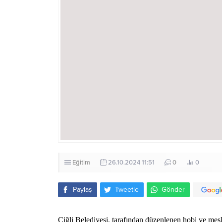
Eğitim
26.10.2024 11:51
0
0
Paylaş
Tweetle
Gönder
Çiğli Belediyesi, tarafından düzenlenen hobi ve mesl