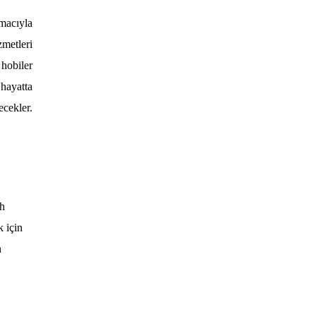
amacıyla
metleri
hobiler
 hayatta
ecekler.
ah
k için
n