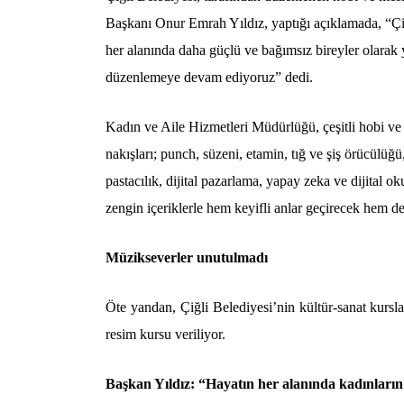
Başkanı Onur Emrah Yıldız, yaptığı açıklamada, “Çiğ
her alanında daha güçlü ve bağımsız bireyler olarak y
düzenlemeye devam ediyoruz” dedi.
Kadın ve Aile Hizmetleri Müdürlüğü, çeşitli hobi v
nakışları; punch, süzeni, etamin, tığ ve şiş örücülüğ
pastacılık, dijital pazarlama, yapay zeka ve dijital o
zengin içeriklerle hem keyifli anlar geçirecek hem d
Müzikseverler unutulmadı
Öte yandan, Çiğli Belediyesi’nin kültür-sanat kursla
resim kursu veriliyor.
Başkan Yıldız: “Hayatın her alanında kadınları