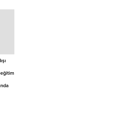
n Sille
da
elik
ışı
 eğitim
’nda
.
n Sille
da
elik