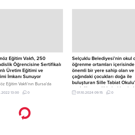
iversite Öğrencileri Araştırma
Selçuklu Belediyesi’nin okul dışı
arışmaları’nın final aşaması
öğrenme ortamları arasında yer ala
rı açıklandı.
Tabiat Okulu’nda öğrenciler doğa
yaşam eğitimlerinin yanı sıra günd
yaşam bilgilerini öğreniyor.
öz Eğitim Vakfı, 250
Selçuklu Belediyesi’nin okul d
islik Öğrencisine Sertifikalı
öğrenme ortamları içerisinde
lı Üretim Eğitimi ve
önemli bir yere sahip olan ve
imi İmkanı Sunuyor
çağındaki çocukları doğa ile
buluşturan Sille Tabiat Okulu
z Eğitim Vakfı’nın Bursa’da
yeni dönem eğitimleri başladı
e geçirdiği Türkiye’nin ilk Katmanlı
.2022 13:00
0
01.10.2024 09:15
0
 Eğitim ve Deneyim Merkezi
Selçuklu Belediyesi’nin okul dışı
bünyesinde verilen eğitimler,
öğrenme ortamları arasında yer ala
 yoğun ilgi üzerine tüm
Tabiat Okulu’nda öğrenciler doğa
ye açılıyor.
yaşam eğitimlerinin yanı sıra günd
yaşam bilgilerini öğreniyor.