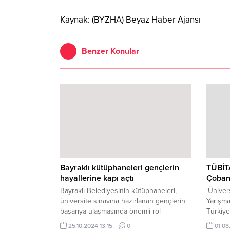
Kaynak: (BYZHA) Beyaz Haber Ajansı
Benzer Konular
Bayraklı kütüphaneleri gençlerin
TÜBİTA
hayallerine kapı açtı
Çoban’
Bayraklı Belediyesinin kütüphaneleri,
‘Üniver
üniversite sınavına hazırlanan gençlerin
Yarışma
başarıya ulaşmasında önemli rol
Türkiye
oynamaya devam ediyor.
Kurumu
25.10.2024 13:15
0
01.08