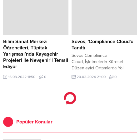
kırdı.
Bilim Sanat Merkezi
Sovos, 'Compliance Cloud'u
Öğrencileri, Tüpitak
Tanıttı
Yarışması’nda Kayaşehir
Sovos Compliance
Projeleri İle Nevşehir’i Temsil
Cloud, İşletmelerin Küresel
Ediyor
Düzenleyici Ortamlarda Yol
Nevşehir Halil İncekara Bilim ve
Bulmasına Yardımcı Olmak İçin;
15.03.2022 11:50
0
20.02.2024 21:00
0
Sanat Merkezi öğrencileri
Vergi Uyumluluğu ve Düzenleyici
Kayseri’de düzenlenen TÜBİTAK
Raporlama Yazılımlarını Tek
53.
Platformda Birleştiren İlk ve Tek
Çözüm ATLANTA -- Kesintisiz
çalışan uyumluluk teknolojileri
sunan Sovos bugün, vergi
uyumluluğu ve düzenleyici
Popüler Konular
raporlama yazılımını tek bir
platformda birleştiren Sovos
Compliance Cloud'un lansmanını