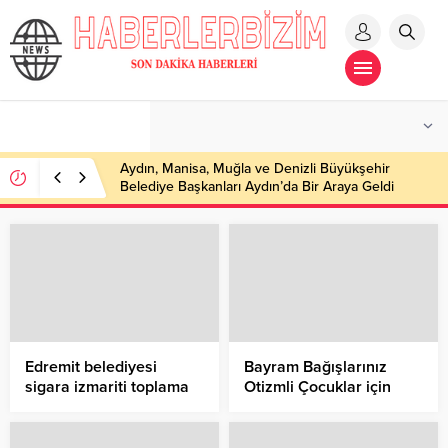
Aydın, Manisa, Muğla ve Denizli Büyükşehir
Belediye Başkanları Aydın’da Bir Araya Geldi
Edremit belediyesi
Bayram Bağışlarınız
sigara izmariti toplama
Otizmli Çocuklar için
kampanyası başlattı
Eğitime Dönüşsün