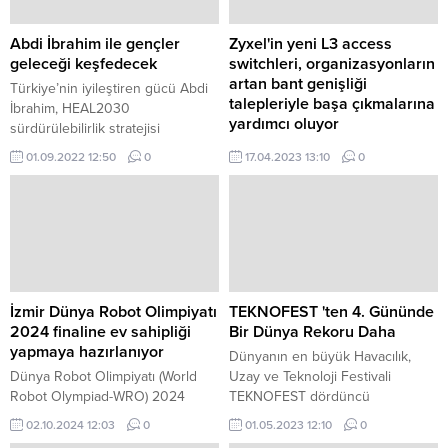
Abdi İbrahim ile gençler
Zyxel'in yeni L3 access
geleceği keşfedecek
switchleri, organizasyonların
artan bant genişliği
Türkiye’nin iyileştiren gücü Abdi
talepleriyle başa çıkmalarına
İbrahim, HEAL2030
yardımcı oluyor
sürdürülebilirlik stratejisi
kapsamında toplumsal yatırım
Zyxel'in XGS2220 Switch serisi,
01.09.2022 12:50
0
17.04.2023 13:10
0
programlarının bir parçası olan
sürekli artan bant genişliği
“gençlerde bilim farkındalığı
zorluklarını yönetmek için
oluşturma” başlığı altında yeni bir
müşterilere çok yönlü bir switch
projeyi daha hayata geçiriyor.
çözümü sunuyor.
İzmir Dünya Robot Olimpiyatı
TEKNOFEST 'ten 4. Gününde
2024 finaline ev sahipliği
Bir Dünya Rekoru Daha
yapmaya hazırlanıyor
Dünyanın en büyük Havacılık,
Dünya Robot Olimpiyatı (World
Uzay ve Teknoloji Festivali
Robot Olympiad-WRO) 2024
TEKNOFEST dördüncü
Türkiye Uluslararası Finali için
gününde 1 milyondan
02.10.2024 12:03
0
01.05.2023 12:10
0
geri sayım başladı.
fazla ziyaretçi katılımı ile rekor