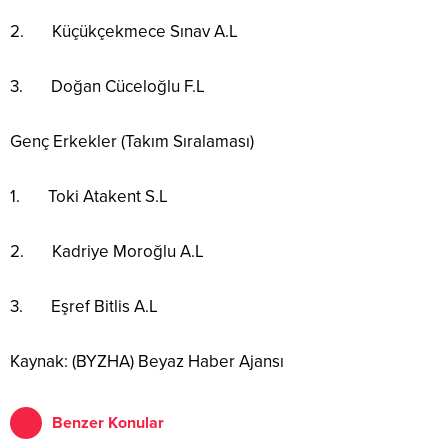
2. Küçükçekmece Sınav A.L
3. Doğan Cüceloğlu F.L
Genç Erkekler (Takım Sıralaması)
1. Toki Atakent S.L
2. Kadriye Moroğlu A.L
3. Eşref Bitlis A.L
Kaynak: (BYZHA) Beyaz Haber Ajansı
Benzer Konular