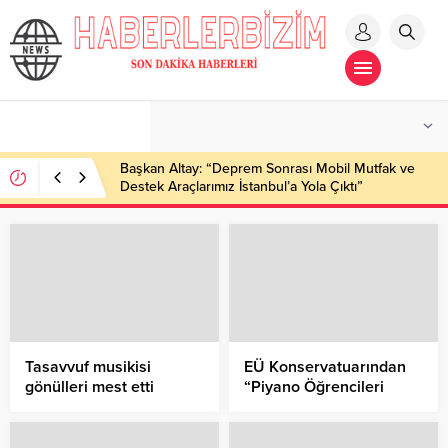
Başkan Altay: “Deprem Sonrası Mobil Mutfak ve
Destek Araçlarımız İstanbul’a Yola Çıktı”
Tasavvuf musikisi
EÜ Konservatuarından
gönülleri mest etti
“Piyano Öğrencileri
Dinletisi”