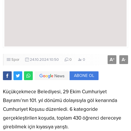
A
A
+
-
Spor
24.10.2024 10:50
0
0
ABONE OL
Küçükçekmece Belediyesi, 29 Ekim Cumhuriyet
Bayramı’nın 101. yıl dönümü dolayısıyla göl kenarında
Cumhuriyet Koşusu düzenledi. 6 kategoride
gerçekleştirilen koşuda, toplam 430 öğrenci dereceye
girebilmek için kıyasıya yarıştı.