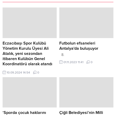
Eczacıbaşı Spor Kulübü
Futbolun efsaneleri
Yönetim Kurulu Üyesi Ali
Antalya'da buluşuyor
Atalık, yeni sezondan
8.
itibaren Kulübün Genel
01.11.2023 11:41
0
Koordinatörü olarak atandı
Türk voleybolunun
10.09.2024 14:54
0
lokomotiflerinden olan ve
binlerce sporcuyu Türk
voleyboluna kazandıran
Eczacıbaşı Spor Kulübü’nde üst
düzey atama gerçekleşti.
‘Sporda çocuk haklarını
Çiğli Belediyesi’nin Milli