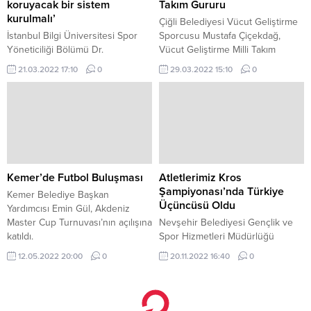
koruyacak bir sistem
Takım Gururu
kurulmalı’
Çiğli Belediyesi Vücut Geliştirme
İstanbul Bilgi Üniversitesi Spor
Sporcusu Mustafa Çiçekdağ,
Yöneticiliği Bölümü Dr.
Vücut Geliştirme Milli Takım
seçmelerinde ilk iki sırada yer
21.03.2022 17:10
0
29.03.2022 15:10
0
alarak ülkemizi İspanya’da
düzenlenecek Avrupa
Şampiyonası’nda temsil etme
hakkını elde etti.
Kemer’de Futbol Buluşması
Atletlerimiz Kros
Şampiyonası’nda Türkiye
Kemer Belediye Başkan
Üçüncüsü Oldu
Yardımcısı Emin Gül, Akdeniz
Master Cup Turnuvası’nın açılışına
Nevşehir Belediyesi Gençlik ve
katıldı.
Spor Hizmetleri Müdürlüğü
bünyesinde faaliyetlerini
12.05.2022 20:00
0
20.11.2022 16:40
0
sürdüren Nevşehir Belediyesi
Gençlik ve Spor Kulübü U16
Atletizm Takımı, 4x800 metre
yarışlarında Türkiye üçüncüsü