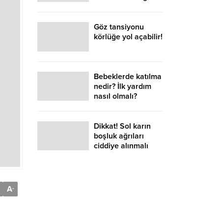
Düşmesin
Göz tansiyonu
körlüğe yol açabilir!
Bebeklerde katılma
nedir? İlk yardım
nasıl olmalı?
Dikkat! Sol karın
boşluk ağrıları
ciddiye alınmalı
A
-