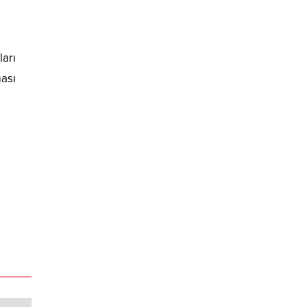
ları
ması