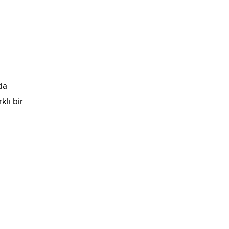
da
klı bir