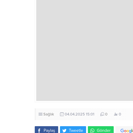
Sağlık
04.04.2025 15:01
0
0
Paylaş
Tweetle
Gönder