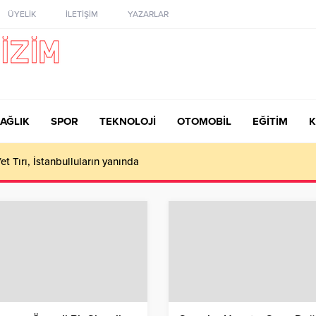
ÜYELİK
İLETİŞİM
YAZARLAR
AĞLIK
SPOR
TEKNOLOJİ
OTOMOBİL
EĞİTİM
K
iyesi, deprem teyakkuzunda