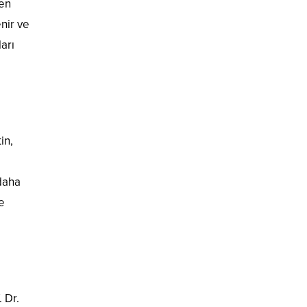
den
nir ve
arı
in,
 daha
e
 Dr.