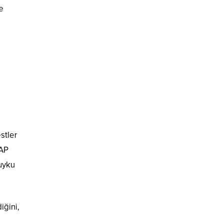
e
stler
PAP
 uyku
iğini,