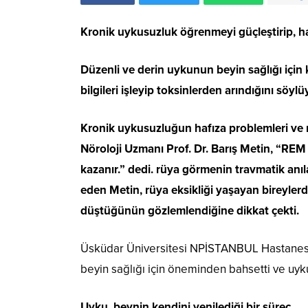
Kronik uykusuzluk öğrenmeyi güçleştirip, ha
Düzenli ve derin uykunun beyin sağlığı için 
bilgileri işleyip toksinlerden arındığını söylü
Kronik uykusuzluğun hafıza problemleri ve n
Nöroloji Uzmanı Prof. Dr. Barış Metin, “R
kazanır.” dedi. rüya görmenin travmatik anıl
eden Metin, rüya eksikliği yaşayan bireylerd
düştüğünün gözlemlendiğine dikkat çekti.
Üsküdar Üniversitesi NPİSTANBUL Hastanesi N
beyin sağlığı için öneminden bahsetti ve uyku
Uyku, beynin kendini yenilediği bir süreç…