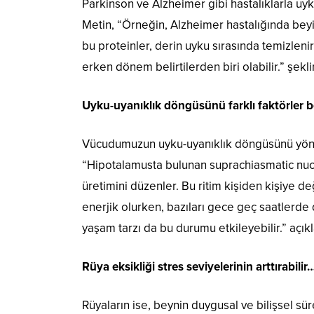
Parkinson ve Alzheimer gibi hastalıklarla uyk
Metin, “Örneğin, Alzheimer hastalığında beyi
bu proteinler, derin uyku sırasında temizlen
erken dönem belirtilerden biri olabilir.” şekl
Uyku-uyanıklık döngüsünü farklı faktörler be
Vücudumuzun uyku-uyanıklık döngüsünü yöneten
“Hipotalamusta bulunan suprachiasmatic nucle
üretimini düzenler. Bu ritim kişiden kişiye d
enerjik olurken, bazıları gece geç saatlerde d
yaşam tarzı da bu durumu etkileyebilir.” açıkl
Rüya eksikliği stres seviyelerinin arttırabilir
Rüyaların ise, beynin duygusal ve bilişsel sür