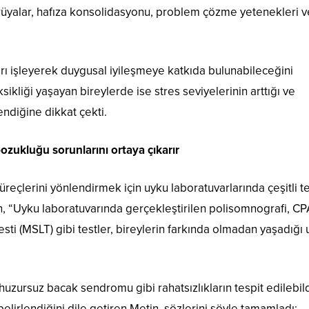
rüyalar, hafıza konsolidasyonu, problem çözme yetenekleri v
arı işleyerek duygusal iyileşmeye katkıda bulunabileceğini
ikliği yaşayan bireylerde ise stres seviyelerinin arttığı ve
diğine dikkat çekti.
ozukluğu sorunlarını ortaya çıkarır
reçlerini yönlendirmek için uyku laboratuvarlarında çeşitli te
in, “Uyku laboratuvarında gerçekleştirilen polisomnografi, C
ti (MSLT) gibi testler, bireylerin farkında olmadan yaşadığı
zursuz bacak sendromu gibi rahatsızlıkların tespit edilebild
elirlendiğini dile getiren Metin, sözlerini şöyle tamamladı: