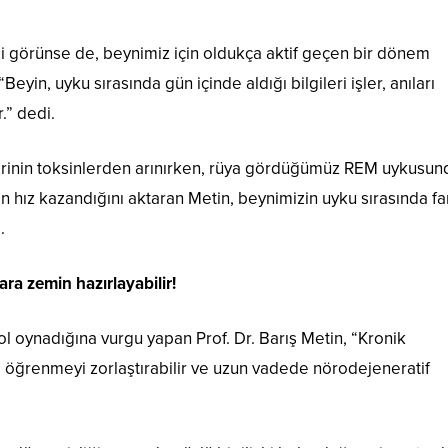
i görünse de, beynimiz için oldukça aktif geçen bir dönem
eyin, uyku sırasında gün içinde aldığı bilgileri işler, anıları
.” dedi.
lerinin toksinlerden arınırken, rüya gördüğümüz REM uykusun
ız kazandığını aktaran Metin, beynimizin uyku sırasında far
.
ra zemin hazırlayabilir!
 rol oynadığına vurgu yapan Prof. Dr. Barış Metin, “Kronik
r, öğrenmeyi zorlaştırabilir ve uzun vadede nörodejeneratif