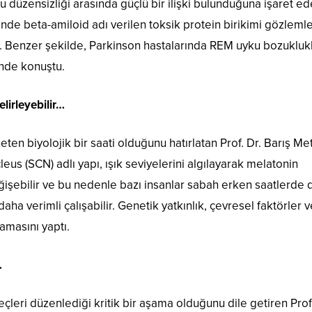
u düzensizliği arasında güçlü bir ilişki bulunduğuna işaret e
nde beta-amiloid adı verilen toksik protein birikimi gözlemle
ir. Benzer şekilde, Parkinson hastalarında REM uyku bozuklukl
inde konuştu.
lirleyebilir…
 biyolojik bir saati olduğunu hatırlatan Prof. Dr. Barış Met
us (SCN) adlı yapı, ışık seviyelerini algılayarak melatonin
eğişebilir ve bu nedenle bazı insanlar sabah erken saatlerde
aha verimli çalışabilir. Genetik yatkınlık, çevresel faktörler v
amasını yaptı.
…
eçleri düzenlediği kritik bir aşama olduğunu dile getiren Prof.