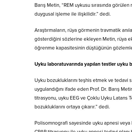
Barış Metin, “REM uykusu sırasında görülen 
duygusal işleme ile ilişkilidir.” dedi.
Araştırmaların, rüya görmenin travmatik anıl
gösterdiğini sözlerine ekleyen Metin, rüya eks
öğrenme kapasitesinin düştüğünün gözlemlen
Uyku laboratuvarında yapılan testler uyku b
Uyku bozukluklarını teşhis etmek ve tedavi sü
uygulandığını ifade eden Prof. Dr. Barış Met
titrasyonu, uyku EEG ve Çoklu Uyku Latans Tes
bozukluklarını ortaya çıkarır.” dedi.
Polisomnografi sayesinde uyku apnesi veya hu
CPAP titrasyonu ile uyku apnesi tedavi planı b