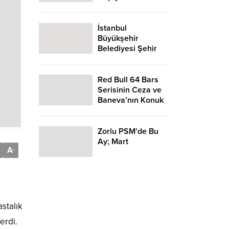
İstanbul
Büyükşehir
Belediyesi Şehir
Tiyatroları, tiyatro
sezonunun yeni
haftasında 9
Red Bull 64 Bars
oyunla seyirci
Serisinin Ceza ve
karşısına çıkıyor.
Baneva’nın Konuk
Olduğu Yeni
Bölümleri Red Bull
TV’de Yayında
Zorlu PSM’de Bu
Ay; Mart
A
-
stalık
erdi.