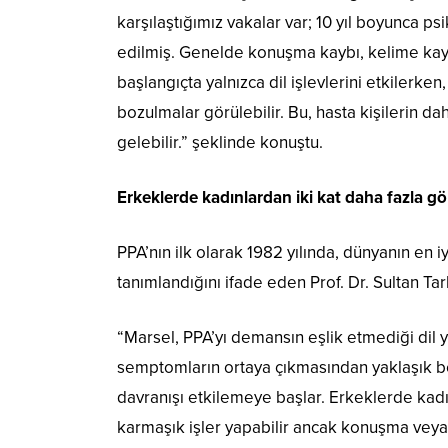
karşılaştığımız vakalar var; 10 yıl boyunca p
edilmiş. Genelde konuşma kaybı, kelime kaybı
başlangıçta yalnızca dil işlevlerini etkilerken
bozulmalar görülebilir. Bu, hasta kişilerin 
gelebilir.” şeklinde konuştu.
Erkeklerde kadınlardan iki kat daha fazla gö
PPA’nın ilk olarak 1982 yılında, dünyanın en i
tanımlandığını ifade eden Prof. Dr. Sultan Tarl
“Marsel, PPA’yı demansın eşlik etmediği dil ye
semptomların ortaya çıkmasından yaklaşık beş 
davranışı etkilemeye başlar. Erkeklerde kadınl
karmaşık işler yapabilir ancak konuşma veya d