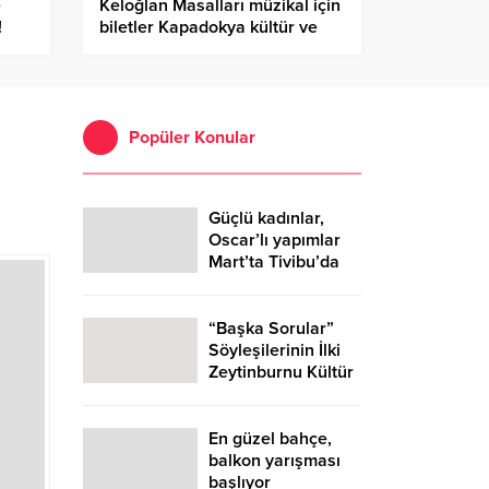
e
Keloğlan Masalları müzikal için
!
biletler Kapadokya kültür ve
sanat merkezinde
Popüler Konular
Güçlü kadınlar,
Oscar’lı yapımlar
Mart’ta Tivibu’da
“Başka Sorular”
Söyleşilerinin İlki
Zeytinburnu Kültür
Sanat’ta
Gerçekleşti!
En güzel bahçe,
balkon yarışması
başlıyor