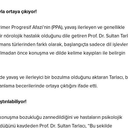
la ortaya çıkıyor!
Primer Progresif Afazi’nin (PPA), yavaş ilerleyen ve genellikle
r nörolojik hastalık olduğunu dile getiren Prof. Dr. Sultan Tarl
ans türlerinden farklı olarak, başlangıçta sadece dil işlevler
yılmadan önce konuşma ve dilde kelime kayıpları ile belirgin
inde yavaş ve ilerleyici bir bozulma olduğunu aktaran Tarlacı, 
nlama becerilerinde ortaya çıktığını ifade etti.
tırılabiliyor!
k konuşma bozukluğu zannedildiğini ve hastaların psikolojik
üğünü kaydeden Prof. Dr. Sultan Tarlacı, “Bu şekilde