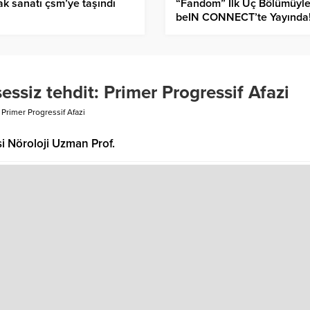
k sanatı çsm’ye taşındı
“Fandom” İlk Üç Bölümüyl
beIN CONNECT’te Yayında
essiz tehdit: Primer Progressif Afazi
 Primer Progressif Afazi
 Nöroloji Uzman Prof.