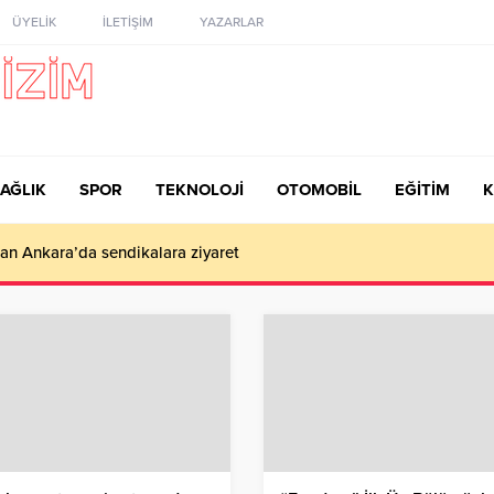
ÜYELİK
İLETİŞİM
YAZARLAR
AĞLIK
SPOR
TEKNOLOJİ
OTOMOBİL
EĞİTİM
K
okantası Açıldı