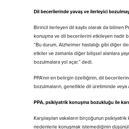
Dil becerilerinde yavaş ve ilerleyici bozulmay
Birincil ilerleyen dil kaybı olarak da bilinen 
konuşma ve dil becerilerini etkileyen nadir bi
“Bu durum, Alzheimer hastalığı gibi diğer dem
etkiler ve zamanla diğer bilişsel alanlara ya
bozulmalara yol açar.” dedi.
PPA’nın en belirgin özelliğinin, dil beceriler
bozulmaların, genellikle dil üretiminde veya a
PPA, psikiyatrik konuşma bozukluğu ile karış
Karşılaşılan vakaların birçoğunun psikiyatri
nedenlerle konuşmak istemediğinin düşünüld