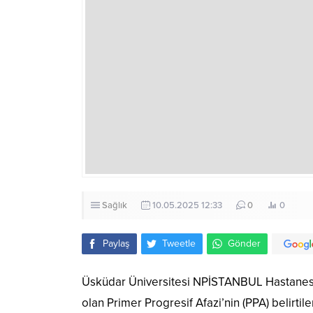
Sağlık
10.05.2025 12:33
0
0
Paylaş
Tweetle
Gönder
Üsküdar Üniversitesi NPİSTANBUL Hastanesi Nö
olan Primer Progresif Afazi’nin (PPA) belirtil