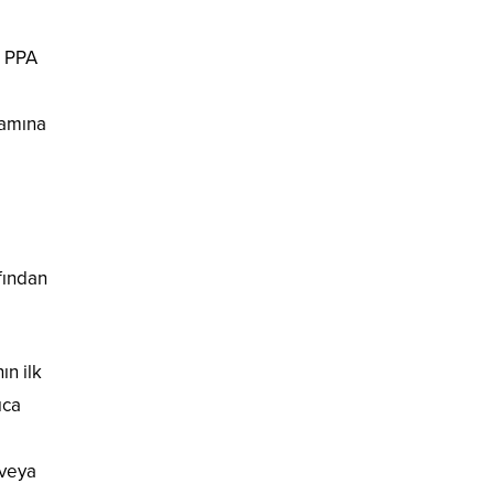
. PPA
lamına
afından
ın ilk
ıca
 veya