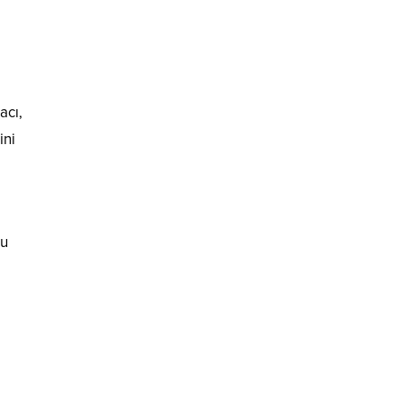
acı,
ini
bu