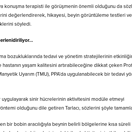
veya konuşma terapisti ile görüşmenin önemli olduğunu da söz
erini değerlendirerek, hikayesi, beyin görüntüleme testleri ve
klerini söyledi.
rlenidiriliyor…
ma bozukluklarında tedavi ve yönetim stratejilerinin etkinliği
e hastanın yaşam kalitesini artırabileceğine dikkat çeken Prof
 Manyetik Uyarım (TMU), PPA’da uygulanabilecek bir tedavi y
uygulayarak sinir hücrelerinin aktivitesini modüle etmeyi
ntemi olduğunu dile getiren Tarlacı, sözlerini şöyle tamamla
n bir bobin aracılığıyla beynin belirli bölgelerine kısa süreli