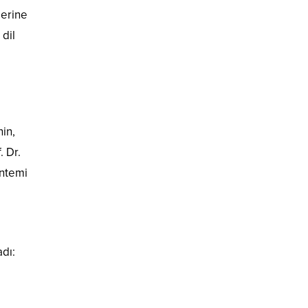
lerine
 dil
nin,
. Dr.
öntemi
dı: