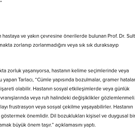
”
in hastaya ve yakın çevresine önerilerde bulunan
Prof. Dr. Sul
makta zorlanıp zorlanmadığını veya sık sık duraksayıp
kta zorluk yaşanıyorsa, hastanın kelime seçimlerinde veya
rgu yapan Tarlacı, “Cümle yapısında bozulmalar, gramer hatala
 işareti olabilir. Hastanın sosyal etkileşimlerde veya günlük
ranışlarında veya ruh halindeki değişiklikler gözlemlenmeli
olayı frustrasyon veya sosyal çekilme yaşayabilirler. Hastanın
 göstermek önemlidir. Dil bozuklukları kişisel ve duygusal bir
amak büyük önem taşır.” açıklamasını yaptı.