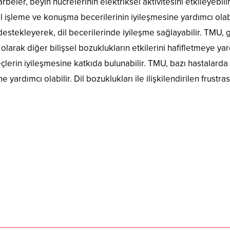
eler, beyin hücrelerinin elektriksel aktivitesini etkileyebilir
il işleme ve konuşma becerilerinin iyileşmesine yardımcı olabi
destekleyerek, dil becerilerinde iyileşme sağlayabilir. TMU, 
olarak diğer bilişsel bozuklukların etkilerini hafifletmeye ya
 süreçlerin iyileşmesine katkıda bulunabilir. TMU, bazı hastalarda
yardımcı olabilir. Dil bozuklukları ile ilişkilendirilen frustra