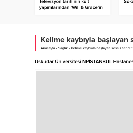
Televizyon tarihinin kült
Soka
yapımlarından ‘Will & Grace’in
yaratıcılarının imzasını taşıyan
yeni dizi ‘Mid-Century Modern’,
28 Mayıs’tan itibaren sadece
Disney+’ta!
Kelime kaybıyla başlayan s
Anasayfa
»
Sağlık
»
Kelime kaybıyla başlayan sessiz tehdit:
Üsküdar Üniversitesi NPİSTANBUL Hastanesi