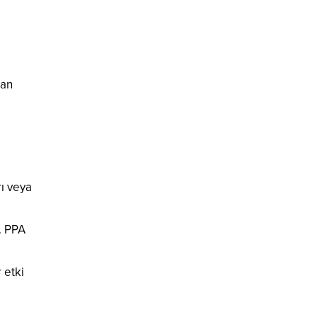
tan
rı veya
. PPA
 etki