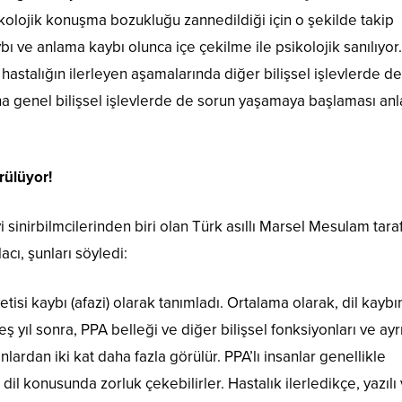
sikolojik konuşma bozukluğu zannedildiği için o şekilde takip
 ve anlama kaybı olunca içe çekilme ile psikolojik sanılıyor
, hastalığın ilerleyen aşamalarında diğer bilişsel işlevlerde de
daha genel bilişsel işlevlerde de sorun yaşamaya başlaması an
rülüyor!
yi sinirbilmcilerinden biri olan Türk asıllı Marsel Mesulam tar
acı, şunları söyledi:
tisi kaybı (afazi) olarak tanımladı. Ortalama olarak, dil kaybın
yıl sonra, PPA belleği ve diğer bilişsel fonksiyonları ve ayr
ardan iki kat daha fazla görülür. PPA’lı insanlar genellikle
il konusunda zorluk çekebilirler. Hastalık ilerledikçe, yazılı