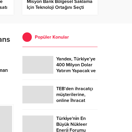
ye
Misyon Bank Bölgesel Saklama
satı
İçin Teknoloji Ortağını Seçti
Popüler Konular
nans
Yandex, Türkiye’ye
400 Milyon Dolar
sman
Yatırım Yapacak ve
Çok Sayıda Kişiyi
İstihdam Edecek
TEB’den ihracatçı
müşterilerine,
online İhracat
Bedeli Kabul
Belgesi (İBKB)
düzenleme
Türkı̇ye'nı̇n En
kolaylığı
Büyük Nükleer
Enerjı̇ Forumu