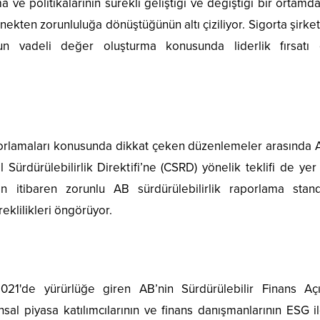
e politikalarının sürekli geliştiği ve değiştiği bir ortamda
nekten zorunluluğa dönüştüğünün altı çiziliyor. Sigorta şirket
n vadeli değer oluşturma konusunda liderlik fırsatı 
orlamaları konusunda dikkat çeken düzenlemeler arasında 
rdürülebilirlik Direktifi’ne (CSRD) yönelik teklifi de yer 
en itibaren zorunlu AB sürdürülebilirlik raporlama standa
eklilikleri öngörüyor.
21'de yürürlüğe giren AB’nin Sürdürülebilir Finans Aç
l piyasa katılımcılarının ve finans danışmanlarının ESG ile