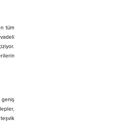
en tüm
 vadeli
ziyor.
ilerin
 geniş
lepler,
 teşvik