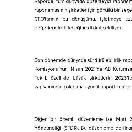
Raporda, tüm dünyada düzenleyici raporlama v
raporlamasının şirketler için gönüllü bir seçe
CFO'larının bu dönüşümü, işletmeye uzu
değerlendirebileceğine dikkat çekiliyor.
Son dönemde dünyada sürdürülebilirlik rap
Komisyonu’nun, Nisan 2021'de AB Kurumsal Sü
Teklif, özellikle büyük şirketlerin 2023’t
kapsamında, çok daha ayrıntılı raporlama ger
Diğer bir önemli düzenleme ise Mart 20
Yönetmeliği (SFDR). Bu düzenleme de finansa