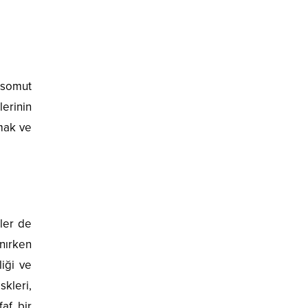
 somut
lerinin
amak ve
iler de
anırken
liği ve
skleri,
af bir