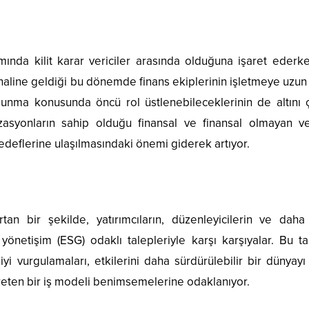
ımında kilit karar vericiler arasında olduğuna işaret ederk
haline geldiği bu dönemde finans ekiplerinin işletmeye uzun
nma konusunda öncü rol üstlenebileceklerinin de altını çi
asyonların sahip olduğu finansal ve finansal olmayan ver
 hedeflerine ulaşılmasındaki önemi giderek artıyor.
tan bir şekilde, yatırımcıların, düzenleyicilerin ve daha
yönetişim (ESG) odaklı talepleriyle karşı karşıyalar. Bu ta
yi vurgulamaları, etkilerini daha sürdürülebilir bir dünyayı
üreten bir iş modeli benimsemelerine odaklanıyor.