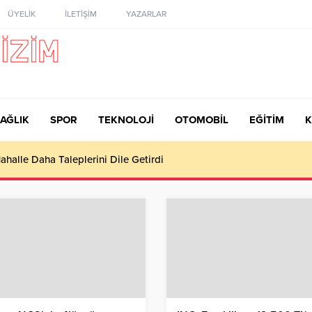
ÜYELİK
İLETİŞİM
YAZARLAR
AĞLIK
SPOR
TEKNOLOJİ
OTOMOBİL
EĞİTİM
K
rı Büyükşehir’in baş tacı