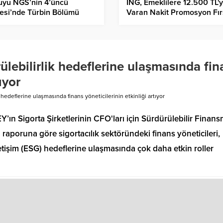
uyu NGS’nin 4’üncü
ING, Emeklilere 12.500 TL'
esi’nde Türbin Bölümü
Varan Nakit Promosyon Fır
el Plakasının Beton Dökme
Sunuyor
mi Başladı
rülebilirlik hedeflerine ulaşmasında fi
ıyor
k hedeflerine ulaşmasında finans yöneticilerinin etkinliği artıyor
Y’ın Sigorta Şirketlerinin CFO'ları için Sürdürülebilir Finan
raporuna göre sigortacılık sektöründeki finans yöneticileri,
etişim (ESG) hedeflerine ulaşmasında çok daha etkin roller