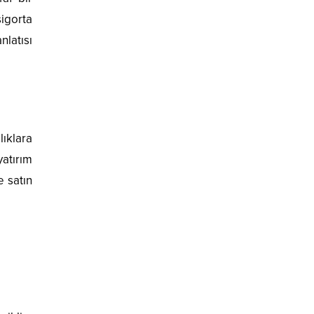
igorta
nlatısı
lıklara
yatırım
e satın