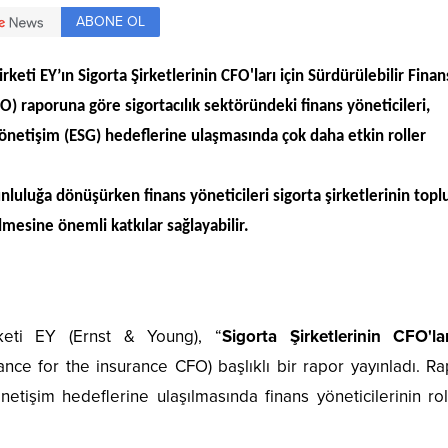
ABONE OL
keti EY’ın Sigorta Şirketlerinin CFO'ları için Sürdürülebilir Fin
O) raporuna göre sigortacılık sektöründeki finans yöneticileri,
yönetişim (ESG) hedeflerine ulaşmasında çok daha etkin roller
nluluğa dönüşürken finans yöneticileri sigorta şirketlerinin top
tilmesine önemli katkılar sağlayabilir.
rketi EY (Ernst & Young), “
Sigorta Şirketlerinin CFO'lar
ance for the insurance CFO) başlıklı bir rapor yayınladı. R
etişim hedeflerine ulaşılmasında finans yöneticilerinin rol