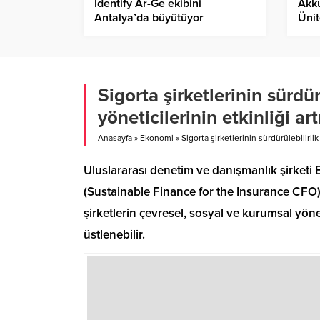
Identify Ar-Ge ekibini
Akk
Antalya’da büyütüyor
Ünit
Tem
İşle
Sigorta şirketlerinin sürdü
yöneticilerinin etkinliği art
Anasayfa
»
Ekonomi
»
Sigorta şirketlerinin sürdürülebilirli
Uluslararası denetim ve danışmanlık şirketi E
(Sustainable Finance for the Insurance CFO) 
şirketlerin çevresel, sosyal ve kurumsal yön
üstlenebilir.