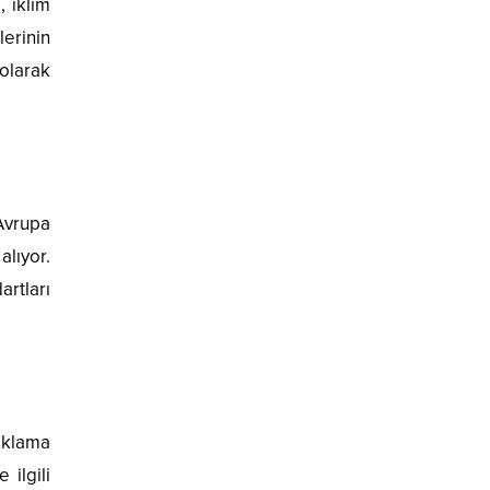
, iklim
lerinin
olarak
Avrupa
alıyor.
rtları
ıklama
 ilgili