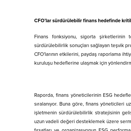
CFO’lar sürdürülebilir finans hedefinde kriti
Finans fonksiyonu, sigorta şirketlerinin 
sürdürülebilirlik sonuçları sağlayan teşvik pr
CFO'larının etkilerini, paydaş raporlama ihti
kuruluşu hedeflerine ulaşmak için yönlendir
Raporda, finans yöneticilerinin ESG hedefle
sıralanıyor. Buna göre, finans yöneticileri
işletmenin sürdürülebilirlik stratejisinin gel
uzun vadeli değeri desteklemek üzere sermaye
fırsatları ve organizasyonun ESG performan