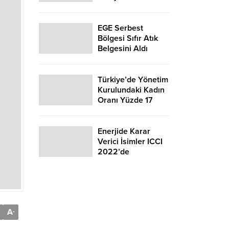
NPPES-2023,
Rosatom ve
Akkuyu Nükleer'in
EGE Serbest
Ana
Bölgesi Sıfır Atık
Sponsorluğunda
Belgesini Aldı
Gerçekleştirildi
Türkiye’de Yönetim
Kurulundaki Kadın
Oranı Yüzde 17
Enerjide Karar
Verici İsimler ICCI
2022’de
A
-