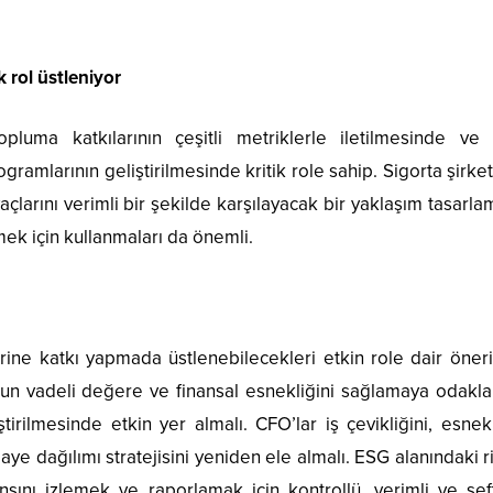
k rol üstleniyor
topluma katkılarının çeşitli metriklerle iletilmesinde ve
ogramlarının geliştirilmesinde kritik role sahip. Sigorta şirket
yaçlarını verimli bir şekilde karşılayacak bir yaklaşım tasarl
mek için kullanmaları da önemli.
rine katkı yapmada üstlenebilecekleri etkin role dair öner
 uzun vadeli değere ve finansal esnekliğini sağlamaya odakl
iştirilmesinde etkin yer almalı. CFO’lar iş çevikliğini, esnek
 dağılımı stratejisini yeniden ele almalı. ESG alanındaki ri
sını izlemek ve raporlamak için kontrollü, verimli ve şeff