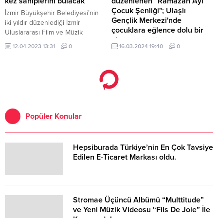
kez sahiplerini bulacak
düzenlenen “Ramazan Ayı
Çocuk Şenliği"; Ulaşlı
İzmir Büyükşehir Belediyesi’nin
Gençlik Merkezi'nde
iki yıldır düzenlediği İzmir
çocuklara eğlence dolu bir
Uluslararası Film ve Müzik
akşam yaşattı
Festivali’nin tarihleri açıklandı.
12.04.2023 13:31
0
16.03.2024 19:40
0
Gölcük Belediyesi; “Ramazan Ayı
Çocuk Şenliği” etkinlikleri
çocuklara unutulmaz akşamlar
yaşatmaya devam ediyor.
Popüler Konular
Hepsiburada Türkiye’nin En Çok Tavsiye
Edilen E-Ticaret Markası oldu.
Stromae Üçüncü Albümü “Multtitude”
ve Yeni Müzik Videosu “Fils De Joie” İle