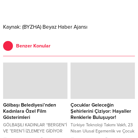
Kaynak: (BYZHA) Beyaz Haber Ajansı
Benzer Konular
Gölbaşı Belediyesi’nden
Çocuklar Geleceğin
Kadınlara Özel Film
Şehirlerini Çiziyor: Hayaller
Gösterimleri
Renklerle Buluşuyor!
GÖLBAŞILI KADINLAR “BERGEN”İ
Türkiye Teknoloji Takımı Vakfı, 23
VE ”EREN”İ İZLEMEYE GİDİYOR
Nisan Ulusal Egemenlik ve Çocuk
Başkan Ramazan Şimşek’in
Bayramı’nı çocukların hayal