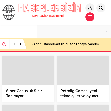
İBB’den İstanbulkart ile düzenli sosyal yardım
Siber Casusluk Sınır
Petrolig Games, yeni
Tanımıyor
teknolojiler ve oyuncu
deneyimine yatırım
yapıyor