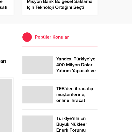
ye
Misyon Bank Bölgesel Saklama
satı
İçin Teknoloji Ortağını Seçti
Popüler Konular
Yandex, Türkiye’ye
arı
400 Milyon Dolar
Yatırım Yapacak ve
Çok Sayıda Kişiyi
İstihdam Edecek
TEB’den ihracatçı
müşterilerine,
online İhracat
Bedeli Kabul
Belgesi (İBKB)
düzenleme
Türkı̇ye'nı̇n En
kolaylığı
Büyük Nükleer
Enerjı̇ Forumu