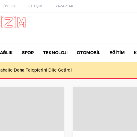
ÜYELİK
İLETİŞİM
YAZARLAR
AĞLIK
SPOR
TEKNOLOJİ
OTOMOBİL
EĞİTİM
K
ahalle Daha Taleplerini Dile Getirdi