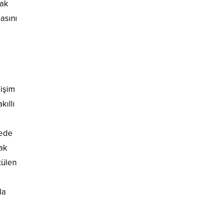
rak
asını
sişim
kıllı
vede
rak
tülen
la