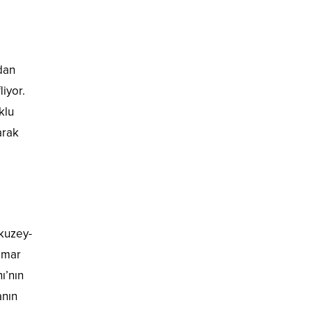
ndan
iyor.
klu
arak
 kuzey-
İmar
ı’nın
anın