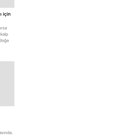
ı için
ursa
kalp
 doğa
sında,