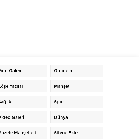
ilal
or.
Foto Galeri
Gündem
Köşe Yazıları
Manşet
Sağlık
Spor
Video Galeri
Dünya
Gazete Manşetleri
Sitene Ekle