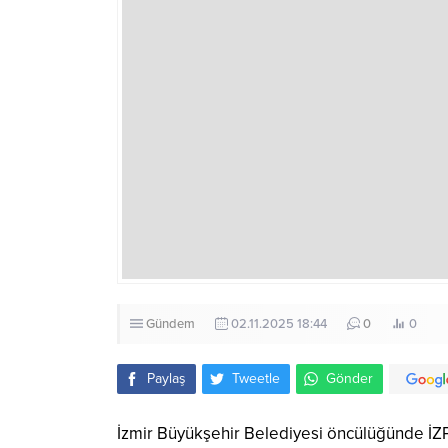
Gündem
02.11.2025 18:44
0
0
Paylaş
Tweetle
Gönder
İzmir Büyükşehir Belediyesi öncülüğünde İZPA