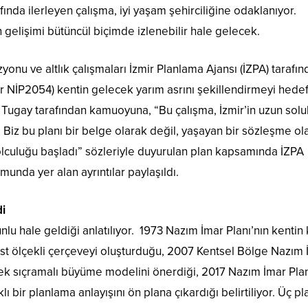
afında ilerleyen çalışma, iyi yaşam şehirciliğine odaklanıyor.
in gelişimi bütüncül biçimde izlenebilir hale gelecek.
onu ve altlık çalışmaları İzmir Planlama Ajansı (İZPA) tarafı
r NİP2054) kentin gelecek yarım asrını şekillendirmeyi hedefl
 Tugay tarafından kamuoyuna, “Bu çalışma, İzmir’in uzun solu
 Biz bu planı bir belge olarak değil, yaşayan bir sözleşme ol
olculuğu başladı” sözleriyle duyurulan plan kapsamında İZPA
unda yer alan ayrıntılar paylaşıldı.
di
nlu hale geldiği anlatılıyor. 1973 Nazım İmar Planı’nın kentin
üst ölçekli çerçeveyi oluşturduğu, 2007 Kentsel Bölge Nazım 
rek sıçramalı büyüme modelini önerdiği, 2017 Nazım İmar Plan
 bir planlama anlayışını ön plana çıkardığı belirtiliyor. Üç pl