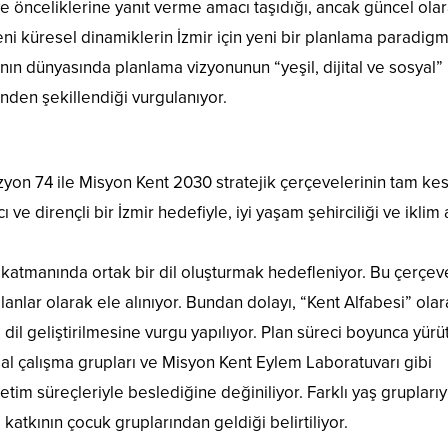
e önceliklerine yanıt verme amacı taşıdığı, ancak güncel ola
 yeni küresel dinamiklerin İzmir için yeni bir planlama paradigm
ının dünyasında planlama vizyonunun “yeşil, dijital ve sosyal”
nden şekillendiği vurgulanıyor.
izyon 74 ile Misyon Kent 2030 stratejik çerçevelerinin tam ke
 ve dirençli bir İzmir hedefiyle, iyi yaşam şehirciliği ve iklim a
l katmanında ortak bir dil oluşturmak hedefleniyor. Bu çerçe
lanlar olarak ele alınıyor. Bundan dolayı, “Kent Alfabesi” ola
dil geliştirilmesine vurgu yapılıyor. Plan süreci boyunca yürü
rsal çalışma grupları ve Misyon Kent Eylem Laboratuvarı gibi
tim süreçleriyle beslediğine değiniliyor. Farklı yaş gruplarıy
 katkının çocuk gruplarından geldiği belirtiliyor.