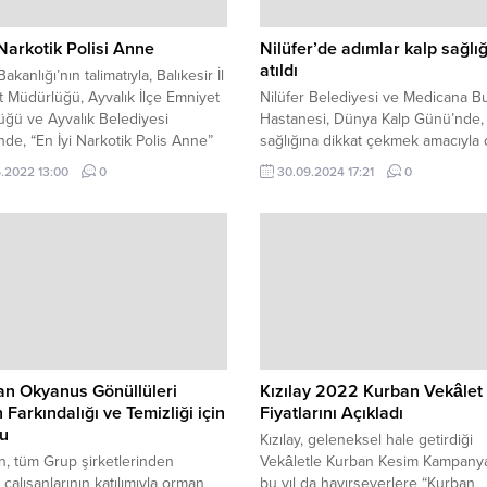
 Narkotik Polisi Anne
Nilüfer’de adımlar kalp sağlığ
atıldı
 Bakanlığı’nın talimatıyla, Balıkesir İl
 Müdürlüğü, Ayvalık İlçe Emniyet
Nilüfer Belediyesi ve Medicana B
ğü ve Ayvalık Belediyesi
Hastanesi, Dünya Kalp Günü’nde, 
ğinde, “En İyi Narkotik Polis Anne”
sağlığına dikkat çekmek amacıyla
 seminer düzenlendi.
yürüyüşü düzenledi.
.2022 13:00
0
30.09.2024 17:21
0
an Okyanus Gönüllüleri
Kızılay 2022 Kurban Vekâlet
Farkındalığı ve Temizliği için
Fiyatlarını Açıkladı
tu
Kızılay, geleneksel hale getirdiği
, tüm Grup şirketlerinden
Vekâletle Kurban Kesim Kampanya
 çalışanlarının katılımıyla orman
bu yıl da hayırseverlere “Kurban