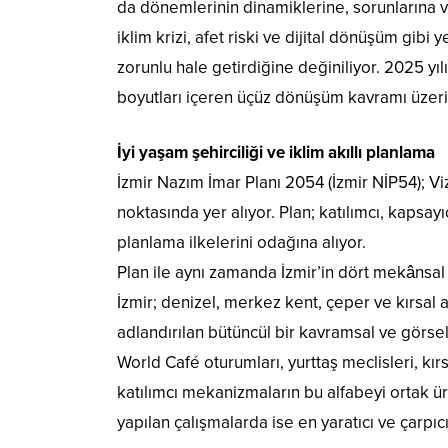
da dönemlerinin dinamiklerine, sorunlarına v
iklim krizi, afet riski ve dijital dönüşüm gibi
zorunlu hale getirdiğine değiniliyor. 2025 yıl
boyutları içeren üçüz dönüşüm kavramı üzeri
İyi yaşam şehirciliği ve iklim akıllı planlama
İzmir Nazım İmar Planı 2054 (İzmir NİP54); V
noktasında yer alıyor. Plan; katılımcı, kapsayıcı
planlama ilkelerini odağına alıyor.
Plan ile aynı zamanda İzmir’in dört mekânsa
İzmir; denizel, merkez kent, çeper ve kırsal a
adlandırılan bütüncül bir kavramsal ve görsel 
World Café oturumları, yurttaş meclisleri, kı
katılımcı mekanizmaların bu alfabeyi ortak üre
yapılan çalışmalarda ise en yaratıcı ve çarpıcı