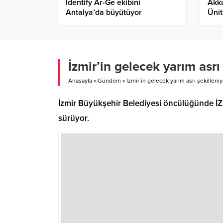
Identify Ar-Ge ekibini
Akk
Antalya’da büyütüyor
Ünit
Tem
İşle
İzmir’in gelecek yarım asrı
Anasayfa
»
Gündem
»
İzmir’in gelecek yarım asrı şekilleniy
İzmir Büyükşehir Belediyesi öncülüğünde İZPA
sürüyor.