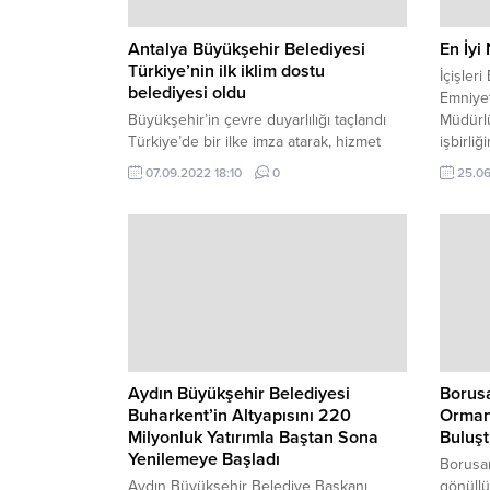
Antalya Büyükşehir Belediyesi
En İyi
Türkiye’nin ilk iklim dostu
İçişleri
belediyesi oldu
Emniyet
Büyükşehir’in çevre duyarlılığı taçlandı
Müdürlü
Türkiye’de bir ilke imza atarak, hizmet
işbirli
binasını sıfır emisyonlu bina konumuna
konulu
07.09.2022 18:10
0
25.06
getiren Antalya Büyükşehir Belediyesi,
Türk Standartları Enstitüsü’nden (TSE)
‘İklim Dostu Kuruluş’ belgesi almaya hak
kazandı.
Aydın Büyükşehir Belediyesi
Borus
Buharkent’in Altyapısını 220
Orman 
Milyonluk Yatırımla Baştan Sona
Buluş
Yenilemeye Başladı
Borusan
Aydın Büyükşehir Belediye Başkanı
gönüllü