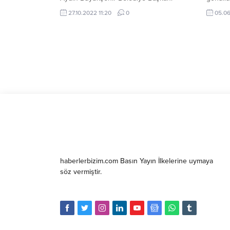
Özlem Çerçioğlu, Buharkent’te altyapı
farkında
27.10.2022 11:20
0
05.06
çalışmalarının ardından üstyapı çalışması
da gerçekleştireceklerini ifade etti.
haberlerbizim.com Basın Yayın İlkelerine uymaya
söz vermiştir.