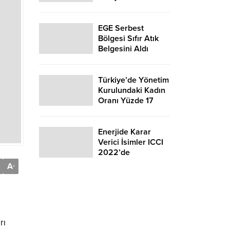
NPPES-2023,
Rosatom ve
Akkuyu Nükleer'in
EGE Serbest
Ana
Bölgesi Sıfır Atık
Sponsorluğunda
Belgesini Aldı
Gerçekleştirildi
Türkiye’de Yönetim
Kurulundaki Kadın
Oranı Yüzde 17
Enerjide Karar
Verici İsimler ICCI
2022’de
A
-
rı