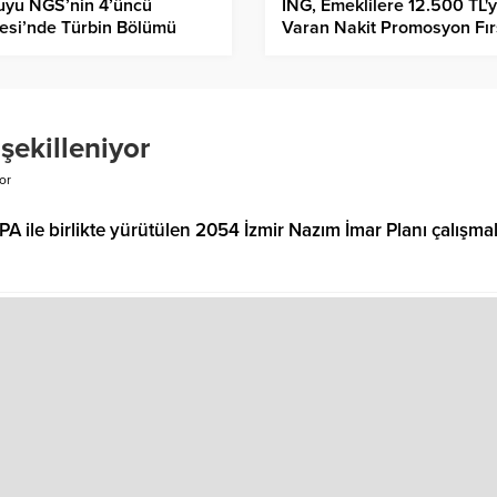
uyu NGS’nin 4’üncü
ING, Emeklilere 12.500 TL'
esi’nde Türbin Bölümü
Varan Nakit Promosyon Fır
el Plakasının Beton Dökme
Sunuyor
mi Başladı
 şekilleniyor
or
 ile birlikte yürütülen 2054 İzmir Nazım İmar Planı çalışmal