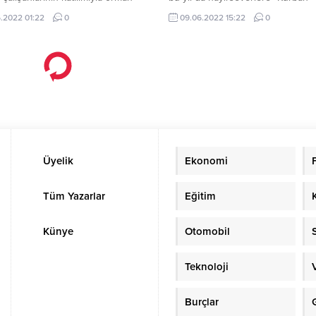
lığı etkinliğinde buluştu.
Bereketini Yıl Boyu Yaşatıyorsan H
.2022 01:22
0
09.06.2022 15:22
0
Olsun Türkiye” sloganıyla sesleniy
Üyelik
Ekonomi
Tüm Yazarlar
Eğitim
Künye
Otomobil
Teknoloji
Burçlar