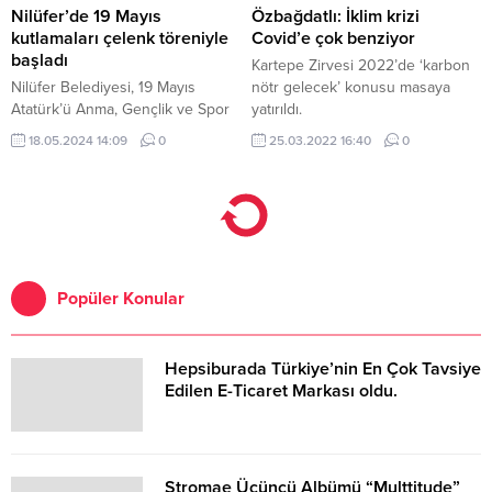
Nilüfer’de 19 Mayıs
Özbağdatlı: İklim krizi
kutlamaları çelenk töreniyle
Covid’e çok benziyor
başladı
Kartepe Zirvesi 2022’de ‘karbon
Nilüfer Belediyesi, 19 Mayıs
nötr gelecek’ konusu masaya
Atatürk’ü Anma, Gençlik ve Spor
yatırıldı.
Bayramı’nı her yıl olduğu gibi bu
18.05.2024 14:09
0
25.03.2022 16:40
0
yıl da coşku içinde kutluyor.
Popüler Konular
Hepsiburada Türkiye’nin En Çok Tavsiye
Edilen E-Ticaret Markası oldu.
Stromae Üçüncü Albümü “Multtitude”