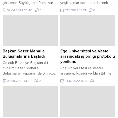
gösteren Büyükşehir, Ramazan
yeşil alanlar sonbaharda renk
ayı ile birlikte market
cümbüşüne dönüştü.
02.04.2022 23:40
0
07.11.2022 15:21
0
denetimlerine ağırlık verdi
Kocaeli’nin sorunsuz bir Ramazan
ayı geçirmesini sağlamak için tüm
tedbirleri alan Kocaeli Büyükşehir
Belediyesi, bu bağlamda fahiş
fiyat artışına karşı kent genelinde
faaliyet gösteren...
Başkan Sezer Mahalle
Ege Üniversitesi ve Vestel
Buluşmalarına Başladı
arasındaki iş birliği protokolü
yenilendi
Gölcük Belediye Başkanı Ali
Yıldırım Sezer, Mahalle
Ege Üniversitesi ile Vestel
Buluşmaları kapsamında Şirinköy,
arasında, İktisadi ve İdari Bilimler
İpekyolu, Düzağaç Mahallesi
Fakültesi (İİBF) öğrencilerinin iş
09.09.2022 13:30
0
04.12.2022 11:20
0
muhtarları ve vatandaşlarla bir
yaşamına daha hazır hale gelmesi
araya geldi.
amacıyla 2018 yılında imzalanan iş
birliği protokolü yenilendi.