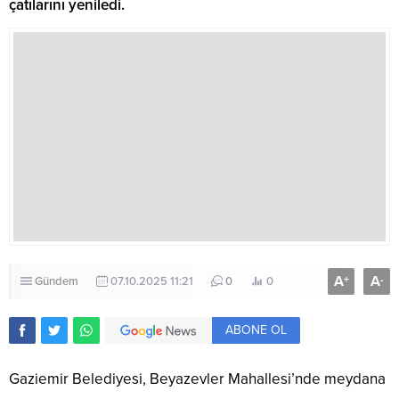
çatılarını yeniledi.
A
A
+
-
Gündem
07.10.2025 11:21
0
0
ABONE OL
Gaziemir Belediyesi, Beyazevler Mahallesi’nde meydana