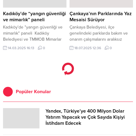
Ergin, Garnizon Komutanı
Malkara Avcılar ve Doğa Sporları
Personel Albay Hüseyin Aydın ,
Derneğini ziyaret etti.
Cumhuriyet Başsavcısı Onur
Kadıköy’de “yangın güvenliği
Çankaya’nın Parklarında Yaz
Yavuz, protokol üyeleri, sivil
ve mimarlık” paneli
Mesaisi Sürüyor
toplum örgütleri, siyasi parti
Kadıköy'de "yangın güvenliği ve
Çankaya Belediyesi, ilçe
temsilcileri ve çok sayıda
mimarlık" paneli Kadıköy
genelindeki parklarda bakım ve
vatandaş katıldı.
Belediyesi ve TMMOB Mimarlar
onarım çalışmalarını aralıksız
Odası işbirliği ile düzenlenen
sürdürüyor.
14.03.2025 16:13
0
18.07.2025 12:36
0
“Yangın Güvenliği ve Mimarlık”
konulu panelde konuşan Kadıköy
Belediye Başkanı Mesut
Kösedağı “Bir bina bir kez
yanıyor ve bu tür felaketlerin acısı
ömür boyu sürüyor” dedi Kadıköy
Belediyesi ve...
Popüler Konular
Yandex, Türkiye’ye 400 Milyon Dolar
Yatırım Yapacak ve Çok Sayıda Kişiyi
İstihdam Edecek