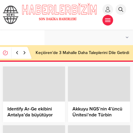
Keçiören’de 3 Mahalle Daha Taleplerini Dile Getirdi
Identify Ar-Ge ekibini
Akkuyu NGS’nin 4’üncü
Antalya’da büyütüyor
Ünitesi’nde Türbin
Bölümü Temel Plakasının
Beton Dökme İşlemi
Başladı