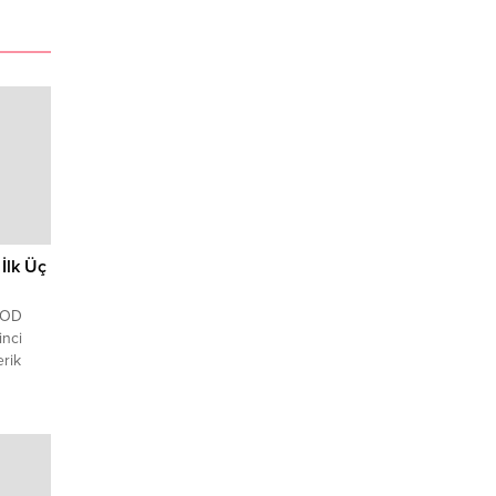
İlk Üç
 TOD
inci
erik
şuyor.