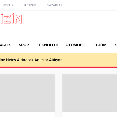
ÜYELİK
İLETİŞİM
YAZARLAR
AĞLIK
SPOR
TEKNOLOJİ
OTOMOBİL
EĞİTİM
K
ine Nefes Aldıracak Adımlar Atılıyor