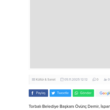
Kültür & Sanat
05.11.2025 12:12
0
0
Paylaş
Tweetle
Gönder
Torbalı Belediye Başkanı Övünç Demir, İspa