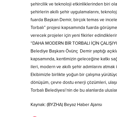
şehircilik ve teknoloji etkinliklerinden biri o
şehirlerin akıllı şehir uygulamalarını, teknolo
fuarda Başkan Demir, birçok temas ve incelem
Torbalı” projesi kapsamında fuarda görüşmel
verecek projeler için yeni fikirler edindiklerini
“DAHA MODERN BİR TORBALI İÇİN ÇALIŞI
Belediye Başkanı Övünç Demir yaptığı açıkla
kapsamında, kentimizin geleceğine katkı sağla
ileri, modern ve akıllı şehir adımlarını atmak
Ekibimizle birlikte yoğun bir çalışma yürütüy
dönüşüm, çevre dostu enerji çözümleri, ulaşı
Torbalı Belediyesi’nin de bu alanlarda uluslara
Kaynak: (BYZHA) Beyaz Haber Ajansı