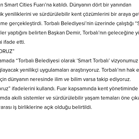
lan Smart Cities Fuarı’na katıldı. Dünyanın dört bir yanından
jik yeniliklerini ve sürdürülebilir kent çözümlerini bir araya ge
e gerçekleştirdi. Torbalı Belediyesi’nin üzerinde çalıştığı 
er yaptığını belirten Başkan Demir, Torbalı’nın geleceğine y
 ifade etti.
YORUZ”
mada “Torbalı Belediyesi olarak ‘Smart Torbalı’ vizyonumuz
yacak yenilikçi uygulamaları araştırıyoruz. Torbalı’nın hak et
 için dünyanın neresinde ilim ve bilim varsa takip ediyoruz.
oruz” ifadelerini kullandı. Fuar kapsamında kent yönetiminde d
mda akıllı sistemler ve sürdürülebilir yaşam temaları öne çık
rası iş birliklerine açık olduğu belirtildi.