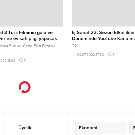
al 3 Türk Filminin gala ve
İş Sanat 22. Sezon Etkinlikler
erine ev sahipliği yapacak
Döneminde YouTube Kanalın
arası Suç ve Ceza Film Festivali
22.
04.07.2022 17:30
0
2022 11:00
0
Üyelik
Ekonomi