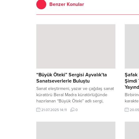
Benzer Konular
“Büyük Öteki” Sergisi Ayvalık’ta
Şafak 
Sanatseverlerle Buluştu
Şimdi 
Yayın
Sanat eleştirmeni, yazar ve çağdaş sanat
küratörü Beral Madra küratörlüğünde
Birbiri
hazırlanan “Büyük Öteki” adlı sergi,
karakte
Ayvalık Savoli Tarihsel Mekanda Çağdaş
geçen t
21.07.2025 14:11
0
20.05
Sanat Galerisi’nde kapılarını açtı.
karşıla
Kamil Ç