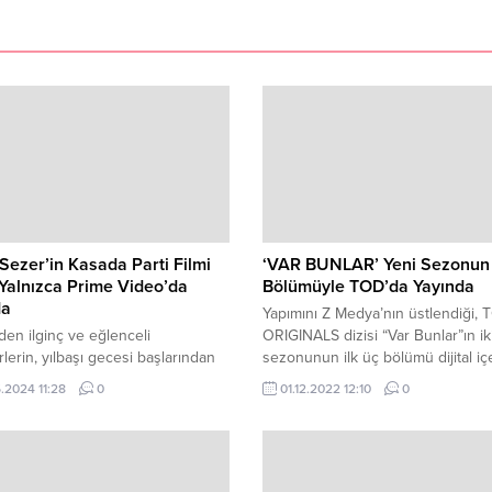
Sezer’in Kasada Parti Filmi
‘VAR BUNLAR’ Yeni Sezonun 
Yalnızca Prime Video’da
Bölümüyle TOD’da Yayında
da
Yapımını Z Medya’nın üstlendiği,
nden ilginç ve eğlenceli
ORIGINALS dizisi “Var Bunlar”ın ik
rlerin, yılbaşı gecesi başlarından
sezonunun ilk üç bölümü dijital iç
alihsiz ama komik olaylar ile
platformu TOD’da izleyici ile bulu
.2024 11:28
0
01.12.2022 12:10
0
şacağınız filmin yönetmenliğini
etin üstleniyor.