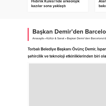
Hıdırlık Kulesi’nde arkeolojik
Alan
kazılar sona yaklaştı
bak
Başkan Demir’den Barcelon
Anasayfa
»
Kültür & Sanat
»
Başkan Demir’den Barcelona’dak
Torbalı Belediye Başkanı Övünç Demir, İsp
şehircilik ve teknoloji etkinliklerinden biri ol