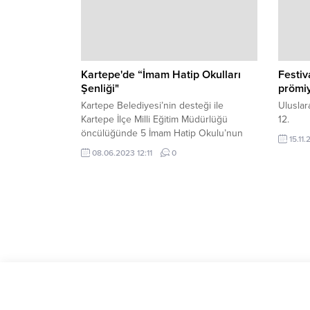
Kartepe'de “İmam Hatip Okulları
Festiv
Şenliği"
prömiy
Kartepe Belediyesi’nin desteği ile
Uluslar
Kartepe İlçe Milli Eğitim Müdürlüğü
12.
öncülüğünde 5 İmam Hatip Okulu’nun
15.11.
katılımıyla düzenlenen “İmam Hatip
08.06.2023 12:11
0
Şenliği” geniş katılımla gerçekleştirildi.