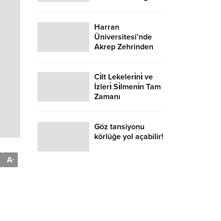
Düşmesin
Harran
Üniversitesi’nde
Akrep Zehrinden
Meme Kanseri İlacı
Geliştiriliyor
Cı̇lt Lekelerı̇nı̇ ve
İzlerı̇ Sı̇lmenı̇n Tam
Zamanı
Göz tansiyonu
körlüğe yol açabilir!
A
-