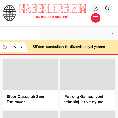
İBB’den İstanbulkart ile düzenli sosyal yardım
Siber Casusluk Sınır
Petrolig Games, yeni
Tanımıyor
teknolojiler ve oyuncu
deneyimine yatırım
yapıyor