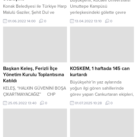
Büyükşehir, Kocaeli Üniversitesi
Konak Belediyesi ile Türkiye Harp
Umuttepe Kampüsü
Malulü Gaziler, Şehit Dul ve
yerleşkesindeki gölette çevre
Yetimleri Derneği İzmir Şube
düzenlemesi yapıyor Kocaeli
01.06.2022 14:00
0
13.04.2022 13:10
0
Başkanlığı arasında İşbirliği
Büyükşehir Belediyesi, il
Sözleşmesi imzalandı.
genelinde birçok bölgede bakım,
onarım ve düzenleme çalışması
yapmaya devam ediyor.
Başkan Keleş, Ferizli İlçe
KOSKEM, 1 haftada 145 can
Yönetim Kurulu Toplantısına
kurtardı
Katıldı
Büyükşehir’in yaz aylarında
KELEŞ, “HALKIN GÜVENİNİ BOŞA
yoğun ilgi gören sahillerinde
ÇIKARTMAYACAĞIZ” CHP
görev yapan Cankurtaran ekipleri,
Sakarya İl Başkanı Ecevit Keleş,
güvenlik nöbetlerine aralıksız
25.05.2022 13:40
0
01.07.2025 10:28
0
partilerinin Ferizli ilçe yönetim
devam ediyor.
kurulu toplantısına katıldı.