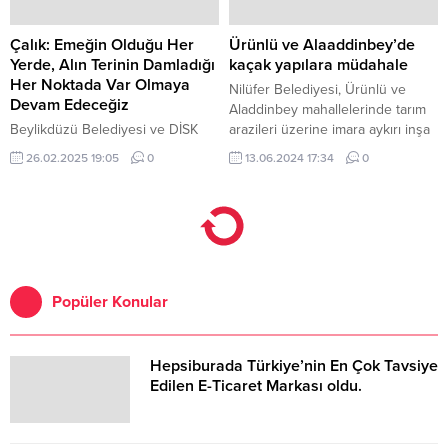
Çalık: Emeğin Olduğu Her
Ürünlü ve Alaaddinbey’de
Yerde, Alın Terinin Damladığı
kaçak yapılara müdahale
Her Noktada Var Olmaya
Nilüfer Belediyesi, Ürünlü ve
Devam Edeceğiz
Aladdinbey mahallelerinde tarım
Beylikdüzü Belediyesi ve DİSK
arazileri üzerine imara aykırı inşa
Genel-İş Sendikası, belediye
edilen yapılara müdahale etti.
26.02.2025 19:05
0
13.06.2024 17:34
0
çalışanlarının haklarını korumak
ve çalışma koşullarını iyileştirmek
amacıyla toplu iş sözleşmesine
imza attı.
Popüler Konular
Hepsiburada Türkiye’nin En Çok Tavsiye
Edilen E-Ticaret Markası oldu.