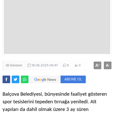
A
A
+
-
Gündem
18.06.2025 09:47
0
0
ABONE OL
Balçova Belediyesi, bünyesinde faaliyet gösteren
spor tesislerini tepeden tırnağa yeniledi. Alt
yapıları da dahil olmak üzere 3 ay süren